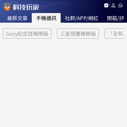
最新文章
手機通訊
社群/APP/網紅
開箱/評
Sony紀念耳機開箱
三星摺疊機開箱
「全新