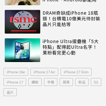
DRAM奇缺成iPhone 18瓶
頸！台積電10億美元待封裝
晶片只能枯等
iPhone Ultra摺疊機「5大
特點」配得起Ultra名字！
果粉看完更心動
iPhone 16e
iPhone 17 Air
iPhone 17 Slim
iPhone 17
續航
手機
蘋果
新品
5G
晶片