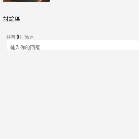
討論區
共有
0
則留言
規範
回覆
還沒有留言，成為第一個發言的人吧！