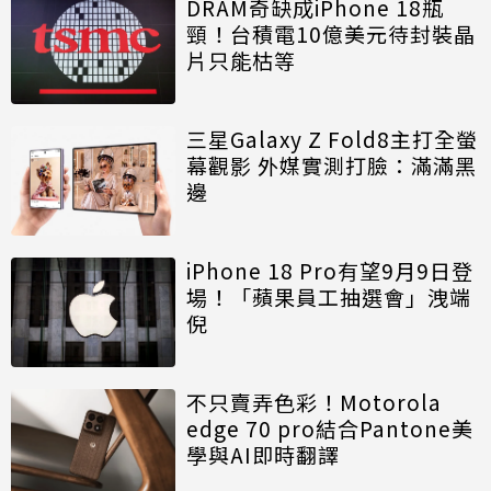
DRAM奇缺成iPhone 18瓶
頸！台積電10億美元待封裝晶
片只能枯等
三星Galaxy Z Fold8主打全螢
幕觀影 外媒實測打臉：滿滿黑
邊
iPhone 18 Pro有望9月9日登
場！「蘋果員工抽選會」洩端
倪
不只賣弄色彩！Motorola
edge 70 pro結合Pantone美
學與AI即時翻譯