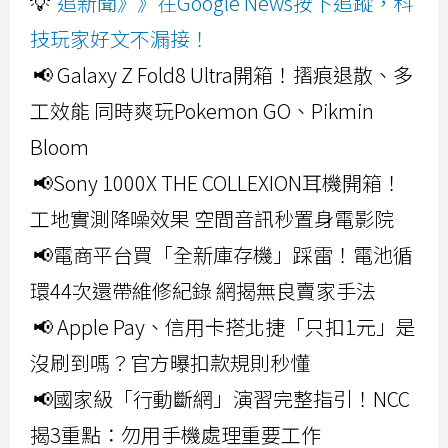
💡
追新聞》》在Google News按下追蹤，科
技玩家好文不漏接！
📢 Galaxy Z Fold8 Ultra開箱！摺痕退散、多
工效能 同時爽玩Pokemon GO、Pikmin
Bloom
📢Sony 1000X THE COLLEXION耳機開箱！
工地實測降噪效果 空間音訊秒置身電影院
📢電商平台買「全新庫存機」踩雷！電池循
環44次還帶維修紀錄 網揭無良賣家手法
📢 Apple Pay、信用卡搭北捷「只扣1元」是
沒刷到嗎？官方曝扣款規則秒懂
📢國家級「行動斷網」演習完整指引！NCC
揭3重點：勿用手機處理重要工作