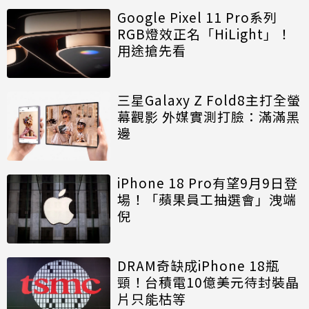
Google Pixel 11 Pro系列
RGB燈效正名「HiLight」！
用途搶先看
三星Galaxy Z Fold8主打全螢
幕觀影 外媒實測打臉：滿滿黑
邊
iPhone 18 Pro有望9月9日登
場！「蘋果員工抽選會」洩端
倪
DRAM奇缺成iPhone 18瓶
頸！台積電10億美元待封裝晶
片只能枯等