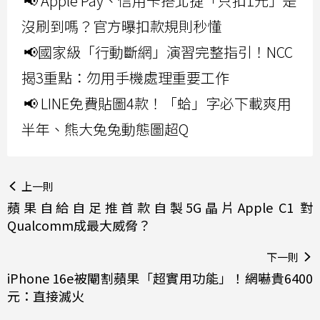
📢 Apple Pay、信用卡搭北捷「只扣1元」是
沒刷到嗎？官方曝扣款規則秒懂
📢國家級「行動斷網」演習完整指引！NCC
揭3重點：勿用手機處理重要工作
📢 LINE免費貼圖4款！「蛤」字必下載爽用
半年、熊大兔兔動態圖超Q
上一則
蘋果自給自足推首款自製5G晶片Apple C1 對
Qualcomm成最大威脅？
下一則
iPhone 16e被閹割蘋果「超實用功能」！網嚇貴6400
元：直接滅火