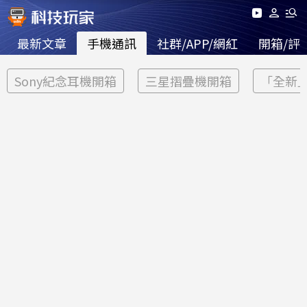
最新文章
手機通訊
社群/APP/網紅
開箱/評
Sony紀念耳機開箱
三星摺疊機開箱
「全新