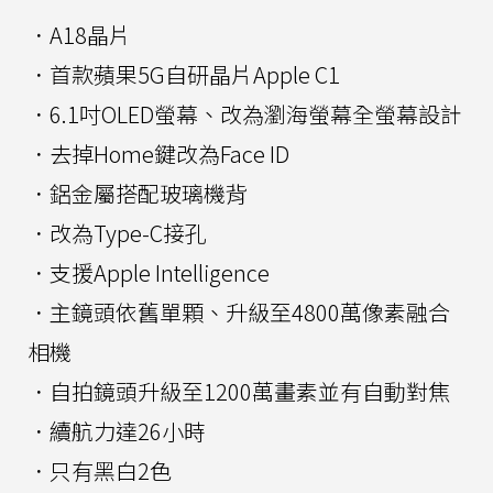
．A18晶片
．首款蘋果5G自研晶片Apple C1
．6.1吋OLED螢幕、改為瀏海螢幕全螢幕設計
．去掉Home鍵改為Face ID
．鋁金屬搭配玻璃機背
．改為Type-C接孔
．支援Apple Intelligence
．主鏡頭依舊單顆、升級至4800萬像素融合
相機
．自拍鏡頭升級至1200萬畫素並有自動對焦
．續航力達26小時
．只有黑白2色