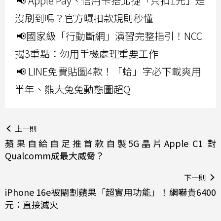
📢 Apple Pay、信用卡搭北捷「只扣1元」是
沒刷到嗎？官方曝扣款規則秒懂
📢國家級「行動斷網」演習完整指引！NCC
揭3重點：勿用手機處理重要工作
📢 LINE免費貼圖4款！「蛤」字必下載爽用
半年、熊大兔兔動態圖超Q
上一則
蘋果自給自足推首款自製5G晶片Apple C1 對
Qualcomm成最大威脅？
下一則
iPhone 16e被閹割蘋果「超實用功能」！網嚇貴6400
元：直接滅火