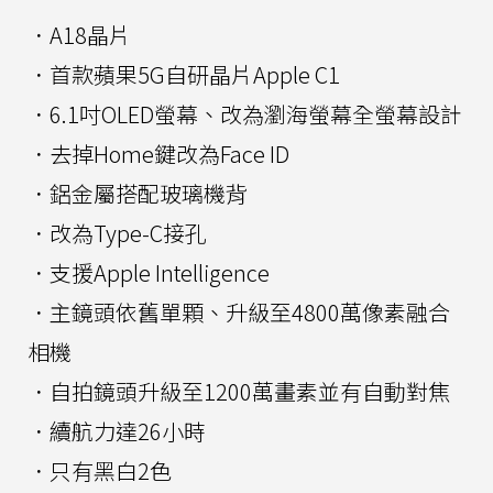
．A18晶片
．首款蘋果5G自研晶片Apple C1
．6.1吋OLED螢幕、改為瀏海螢幕全螢幕設計
．去掉Home鍵改為Face ID
．鋁金屬搭配玻璃機背
．改為Type-C接孔
．支援Apple Intelligence
．主鏡頭依舊單顆、升級至4800萬像素融合
相機
．自拍鏡頭升級至1200萬畫素並有自動對焦
．續航力達26小時
．只有黑白2色