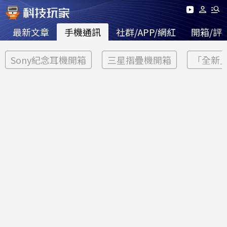
最新文章
手機通訊
社群/APP/網紅
開箱/評
Sony紀念耳機開箱
三星摺疊機開箱
「全新