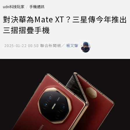
udn科技玩家
手機通訊
對決華為Mate XT？三星傳今年推出
三摺摺疊手機
2025-01-22 08:58
聯合新聞網／
楊又肇