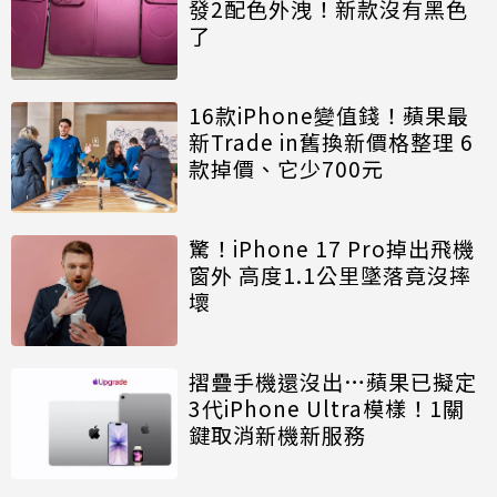
發2配色外洩！新款沒有黑色
了
16款iPhone變值錢！蘋果最
新Trade in舊換新價格整理 6
款掉價、它少700元
驚！iPhone 17 Pro掉出飛機
窗外 高度1.1公里墜落竟沒摔
壞
摺疊手機還沒出…蘋果已擬定
3代iPhone Ultra模樣！1關
鍵取消新機新服務