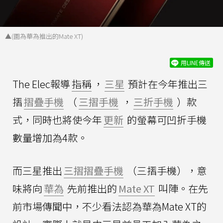
▲(圖為華為推出的Mate XT)
用LINE傳送
The Elec報導
指稱
，
三星
預計在今年推出三
摺
摺疊手機
（
三摺手機
，
三折手機
）款
式，同時也將使今年
更新
的螢幕可凹折手機
數量增加為4款。
而三星推出
三摺摺疊手機
（三摺手機），意
味將向
華為
先前推出的
Mate XT
叫陣。在先
前市場傳聞中，不少看法認為華為Mate XT的