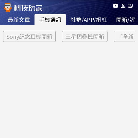
最新文章
手機通訊
社群/APP/網紅
開箱/評
Sony紀念耳機開箱
三星摺疊機開箱
「全新