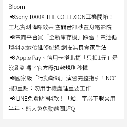
Bloom
📢Sony 1000X THE COLLEXION耳機開箱！
工地實測降噪效果 空間音訊秒置身電影院
📢電商平台買「全新庫存機」踩雷！電池循
環44次還帶維修紀錄 網揭無良賣家手法
📢 Apple Pay、信用卡搭北捷「只扣1元」是
沒刷到嗎？官方曝扣款規則秒懂
📢國家級「行動斷網」演習完整指引！NCC
揭3重點：勿用手機處理重要工作
📢 LINE免費貼圖4款！「蛤」字必下載爽用
半年、熊大兔兔動態圖超Q