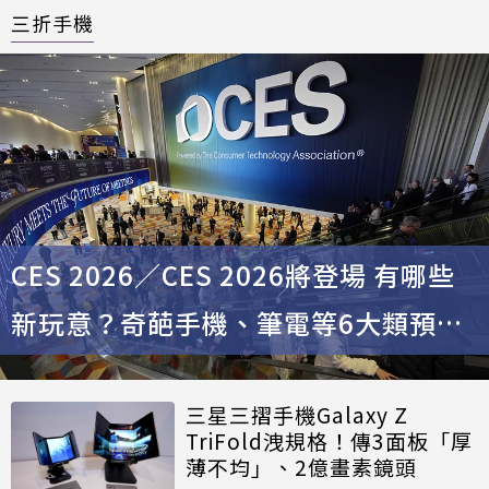
三折手機
CES 2026／CES 2026將登場 有哪些
新玩意？奇葩手機、筆電等6大類預測
一次看
三星三摺手機Galaxy Z
TriFold洩規格！傳3面板「厚
薄不均」、2億畫素鏡頭