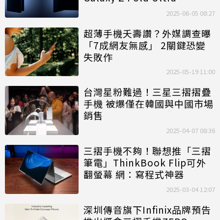
2025-06-05 08:27
超薄手機夭壽讚？外媒調查曝
「7成網友無感」 2關鍵恐變
失敗作
2025-05-19 11:00
台灣星粉難過！三星三摺摺疊
手機 被爆僅在韓國與中國市場
銷售
2025-04-07 08:36
三摺手機不夠！聯想推「三摺
筆電」ThinkBook Flip可外
翻螢幕 網：寫程式神器
2025-03-04 12:07
深圳傳音旗下Infinix品牌預告