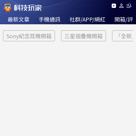
最新文章
手機通訊
社群/APP/網紅
開箱/評
Sony紀念耳機開箱
三星摺疊機開箱
「全新