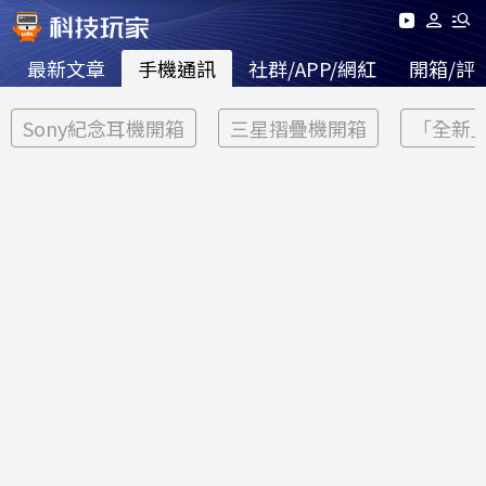
最新文章
手機通訊
社群/APP/網紅
開箱/評
Sony紀念耳機開箱
三星摺疊機開箱
「全新