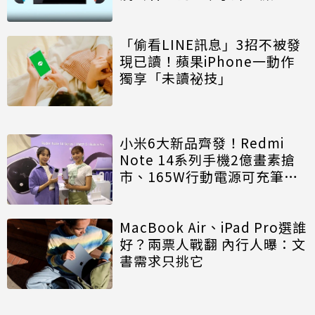
「偷看LINE訊息」3招不被發
現已讀！蘋果iPhone一動作
獨享「未讀祕技」
小米6大新品齊發！Redmi
Note 14系列手機2億畫素搶
市、165W行動電源可充筆
電、Redmi Watch 5直接聽音
樂
MacBook Air、iPad Pro選誰
好？兩票人戰翻 內行人曝：文
書需求只挑它