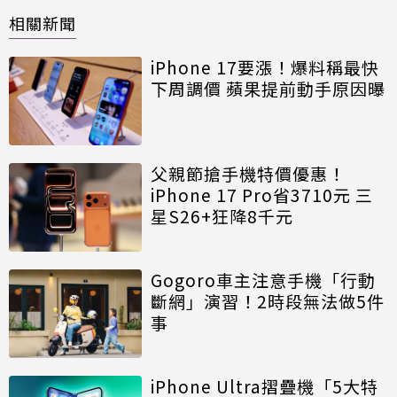
相關新聞
iPhone 17要漲！爆料稱最快
下周調價 蘋果提前動手原因曝
父親節搶手機特價優惠！
iPhone 17 Pro省3710元 三
星S26+狂降8千元
Gogoro車主注意手機「行動
斷網」演習！2時段無法做5件
事
iPhone Ultra摺疊機「5大特