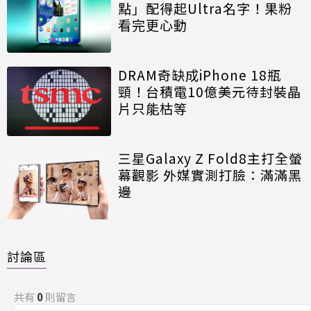
點」配得起Ultra名字！果粉
看完更心動
DRAM奇缺成iPhone 18瓶
頸！台積電10億美元待封裝晶
片只能枯等
三星Galaxy Z Fold8主打全螢
幕觀影 外媒實測打臉：滿滿黑
邊
討論區
共有
0
則留言