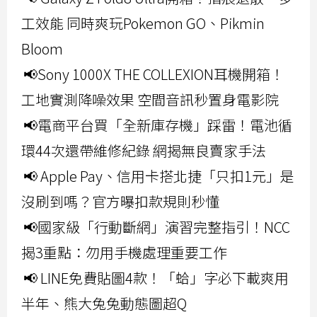
工效能 同時爽玩Pokemon GO、Pikmin
Bloom
📢Sony 1000X THE COLLEXION耳機開箱！
工地實測降噪效果 空間音訊秒置身電影院
📢電商平台買「全新庫存機」踩雷！電池循
環44次還帶維修紀錄 網揭無良賣家手法
📢 Apple Pay、信用卡搭北捷「只扣1元」是
沒刷到嗎？官方曝扣款規則秒懂
📢國家級「行動斷網」演習完整指引！NCC
揭3重點：勿用手機處理重要工作
📢 LINE免費貼圖4款！「蛤」字必下載爽用
半年、熊大兔兔動態圖超Q