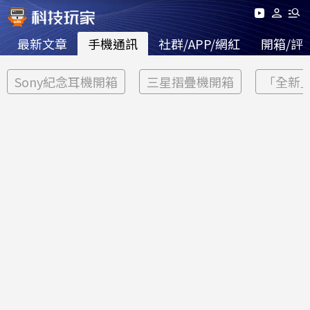
最新文章
手機通訊
社群/APP/網紅
開箱/評
Sony紀念耳機開箱
三星摺疊機開箱
「全新