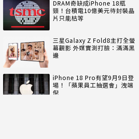
DRAM奇缺成iPhone 18瓶
頸！台積電10億美元待封裝晶
片只能枯等
三星Galaxy Z Fold8主打全螢
幕觀影 外媒實測打臉：滿滿黑
邊
iPhone 18 Pro有望9月9日登
場！「蘋果員工抽選會」洩端
倪
討論區