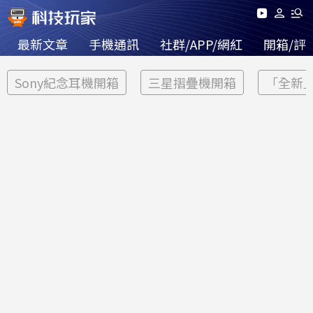
最新文章
手機通訊
社群/APP/網紅
開箱/評
Sony紀念耳機開箱
三星摺疊機開箱
「全新