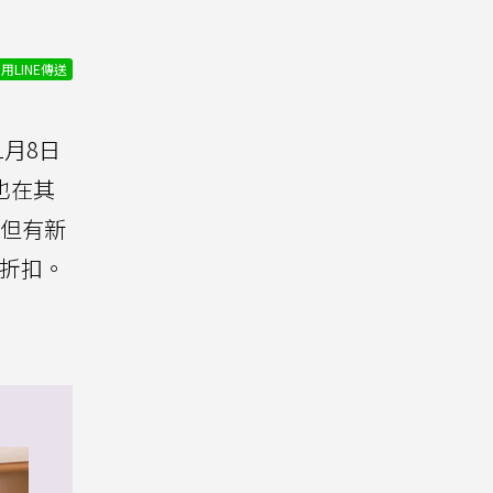
用LINE傳送
1月8日
也在其
但有新
惠折扣。