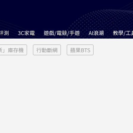
評測
3C家電
遊戲/電競/手遊
AI浪潮
教學/工
新」庫存機
行動斷網
蘋果BTS