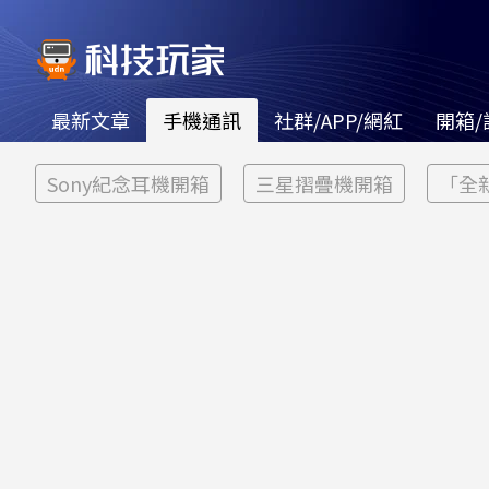
最新文章
手機通訊
社群/APP/網紅
開箱/
Sony紀念耳機開箱
三星摺疊機開箱
「全