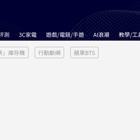
評測
3C家電
遊戲/電競/手遊
AI浪潮
教學/工
新」庫存機
行動斷網
蘋果BTS