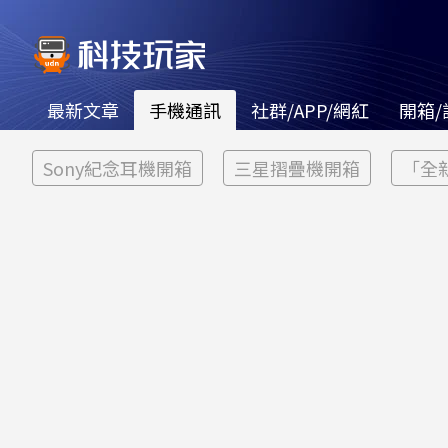
最新文章
手機通訊
社群/APP/網紅
開箱/
Sony紀念耳機開箱
三星摺疊機開箱
「全