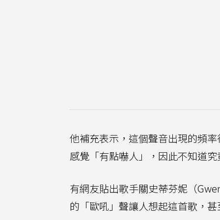
他補充表示，這個聲音出現的頻率
感覺「有點嚇人」，因此不知道究竟
有網友貼出歌手關史蒂芬妮（Gwen St
的「歐吼」聲讓人想起這首歌，甚