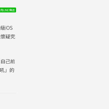
用LINE傳送
iOS
他懷疑究
示自己前
歐吼」的