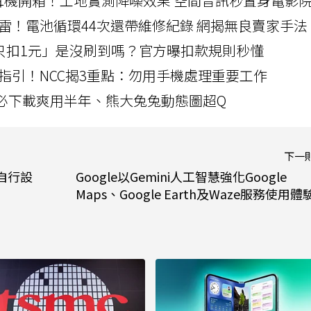
LLEXION耳機開箱！工地實測降噪效果 空間音訊秒置身電影
雷！電池循環44次還帶維修紀錄 網揭無良賣家手法
北捷「只扣1元」是沒刷到嗎？官方曝扣款規則秒懂
指引！NCC揭3重點：勿用手機處理重要工作
」字必下載爽用半年、熊大兔兔動態圖超Q
下一
用自行設
Google以Gemini人工智慧強化Google
Maps、Google Earth及Waze服務使用體