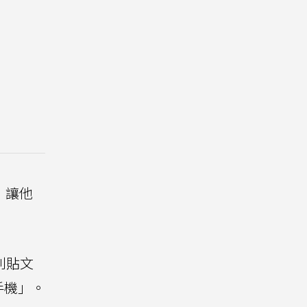
，讓他
這則貼文
手機」。