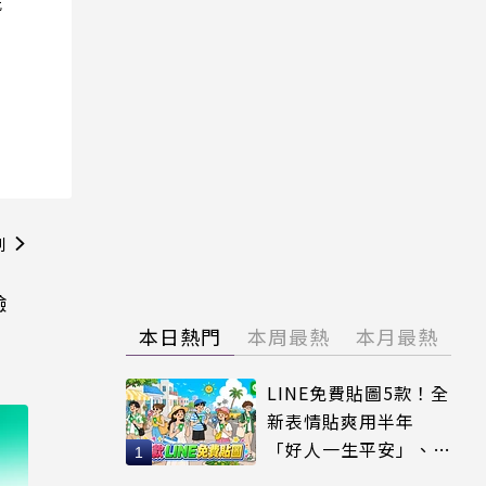
院
則
驗
本日熱門
本周最熱
本月最熱
LINE免費貼圖5款！全
新表情貼爽用半年
「好人一生平安」、
「好熱」必用