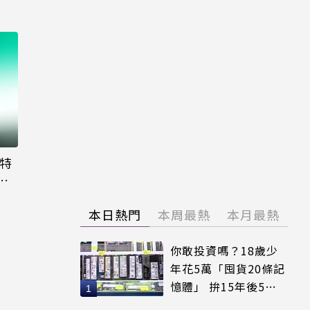
大特
粉
本日熱門
本周最熱
本月最熱
你敢投資嗎？18歲少
年花5萬「囤貨20條記
憶體」 拚15年後5倍
賣出