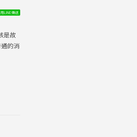
用LINE傳送
該是故
普通的消