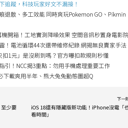
ws按下追蹤，科技玩家好文不漏接！
a開箱！摺痕退散、多工效能 同時爽玩Pokemon GO、Pikmin
LLEXION耳機開箱！工地實測降噪效果 空間音訊秒置身電影
雷！電池循環44次還帶維修紀錄 網揭無良賣家手法
北捷「只扣1元」是沒刷到嗎？官方曝扣款規則秒懂
指引！NCC揭3重點：勿用手機處理重要工作
」字必下載爽用半年、熊大兔兔動態圖超Q
下一
？至少要
iOS 18還有隱藏版新功能！iPhone沒電「
看時間」