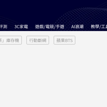
評測
3C家電
遊戲/電競/手遊
AI浪潮
教學/工
新」庫存機
行動斷網
蘋果BTS