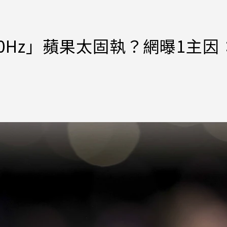
仍60Hz」蘋果太固執？網曝1主因