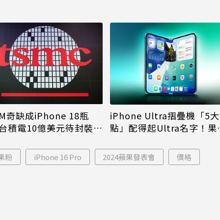
M奇缺成iPhone 18瓶
iPhone Ultra摺疊機「5
台積電10億美元待封裝晶
點」配得起Ultra名字！果
能枯等
看完更心動
果粉
iPhone 16 Pro
2024蘋果發表會
價格