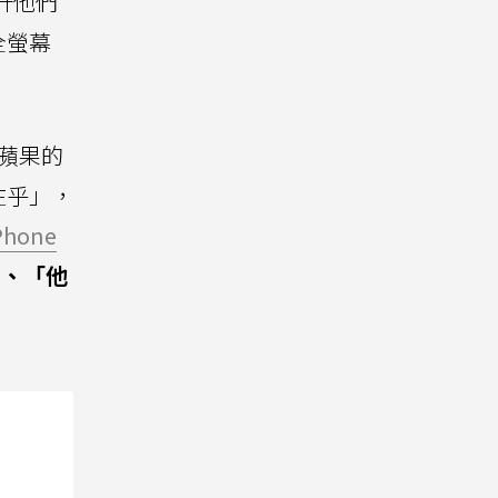
升他們
全螢幕
蘋果的
在乎」，
Phone
」、「他