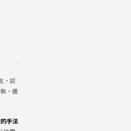
友，認
固執，還
款的手法