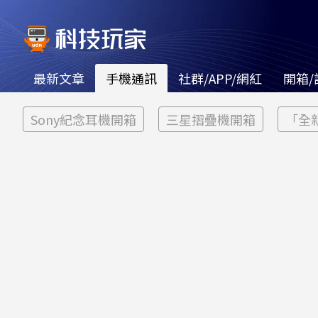
最新文章
手機通訊
社群/APP/網紅
開箱/
Sony紀念耳機開箱
三星摺疊機開箱
「全