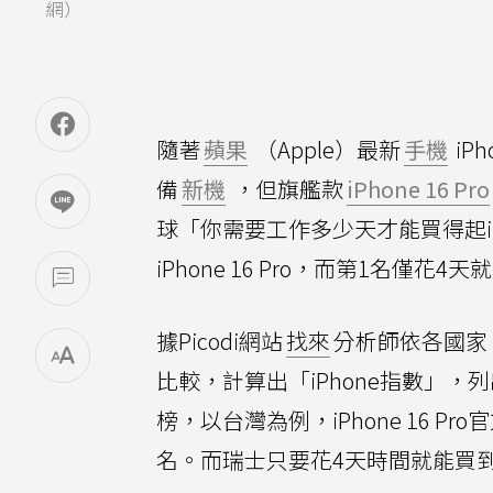
網）
隨著
蘋果
（Apple）最新
手機
iP
備
新機
，但旗艦款
iPhone 16 Pro
球「你需要工作多少天才能買得起iPho
iPhone 16 Pro，而第1名僅花4
據Picodi網站
找來
分析師依各國家、地區
比較，計算出「iPhone指數」，列出
榜，以台灣為例，iPhone 16 P
名。而瑞士只要花4天時間就能買到，成