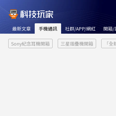
最新文章
手機通訊
社群/APP/網紅
開箱/
Sony紀念耳機開箱
三星摺疊機開箱
「全