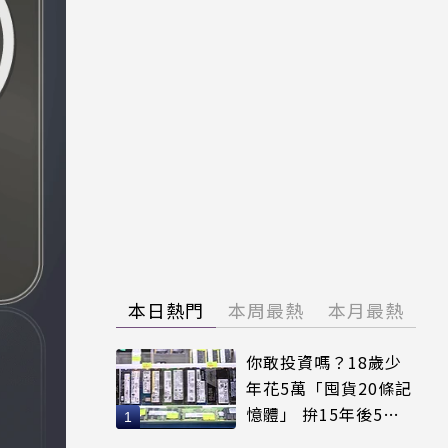
本日熱門
本周最熱
本月最熱
你敢投資嗎？18歲少
年花5萬「囤貨20條記
憶體」 拚15年後5倍
賣出