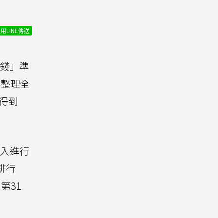
用LINE傳送
錢錢」準
媒整理全
買得到
入進行
排行
第31