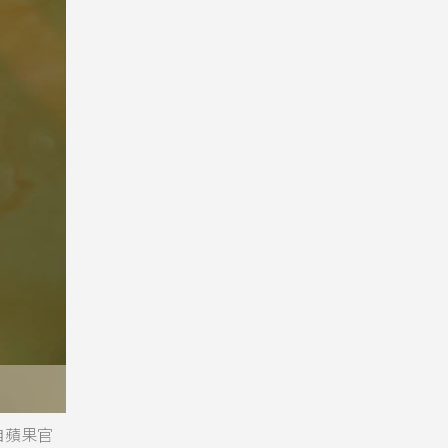
攝自蘋果官