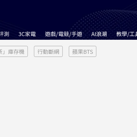
評測
3C家電
遊戲/電競/手遊
AI浪潮
教學/工
新」庫存機
行動斷網
蘋果BTS