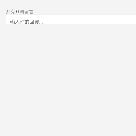
共有
0
則留言
規範
回覆
還沒有留言，成為第一個發言的人吧！