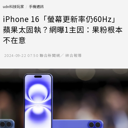
udn科技玩家
手機通訊
iPhone 16「螢幕更新率仍60Hz」
蘋果太固執？網曝1主因：果粉根本
不在意
2024-09-22 07:50
聯合新聞網／ 綜合報導