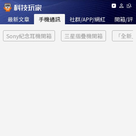
最新文章
手機通訊
社群/APP/網紅
開箱/評
Sony紀念耳機開箱
三星摺疊機開箱
「全新