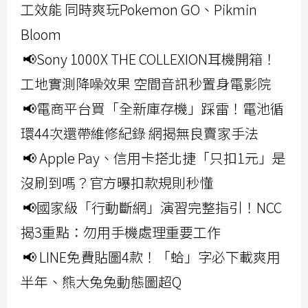
工效能 同時爽玩Pokemon GO、Pikmin
Bloom
📢Sony 1000X THE COLLEXION耳機開箱！
工地實測降噪效果 空間音訊秒置身電影院
📢電商平台買「全新庫存機」踩雷！電池循
環44次還帶維修紀錄 網揭無良賣家手法
📢 Apple Pay、信用卡搭北捷「只扣1元」是
沒刷到嗎？官方曝扣款規則秒懂
📢國家級「行動斷網」演習完整指引！NCC
揭3重點：勿用手機處理重要工作
📢 LINE免費貼圖4款！「蛤」字必下載爽用
半年、熊大兔兔動態圖超Q