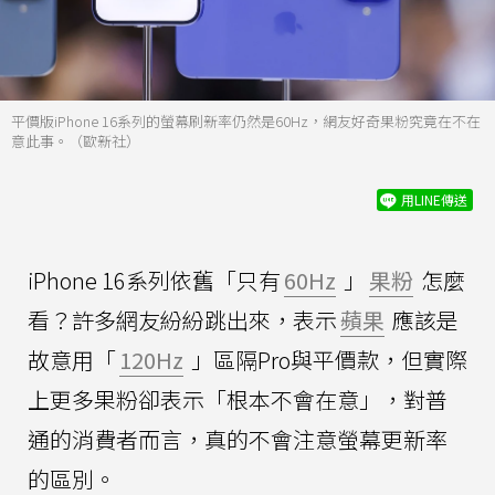
平價版iPhone 16系列的螢幕刷新率仍然是60Hz，網友好奇果粉究竟在不在
意此事。（歐新社）
用LINE傳送
iPhone 16系列依舊「只有
60Hz
」
果粉
怎麼
看？許多網友紛紛跳出來，表示
蘋果
應該是
故意用「
120Hz
」區隔Pro與平價款，但實際
上更多果粉卻表示「根本不會在意」，對普
通的消費者而言，真的不會注意螢幕更新率
的區別。