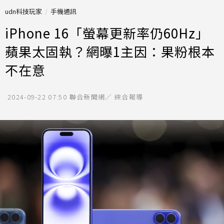
udn科技玩家
手機通訊
iPhone 16「螢幕更新率仍60Hz」
蘋果太固執？網曝1主因：果粉根本
不在意
2024-09-22 07:50
聯合新聞網／ 綜合報導