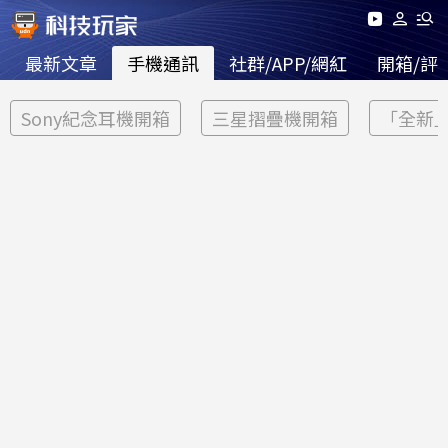
最新文章
手機通訊
社群/APP/網紅
開箱/評
Sony紀念耳機開箱
三星摺疊機開箱
「全新