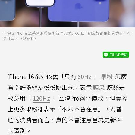
平價版iPhone 16系列的螢幕刷新率仍然是60Hz，網友好奇果粉究竟在不在
意此事。（歐新社）
用LINE傳送
iPhone 16系列依舊「只有
60Hz
」
果粉
怎麼
看？許多網友紛紛跳出來，表示
蘋果
應該是
故意用「
120Hz
」區隔Pro與平價款，但實際
上更多果粉卻表示「根本不會在意」，對普
通的消費者而言，真的不會注意螢幕更新率
的區別。