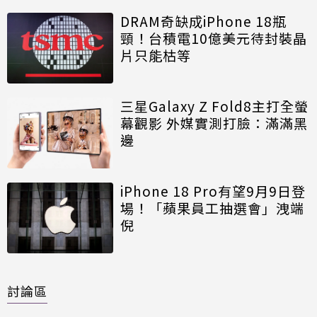
DRAM奇缺成iPhone 18瓶
頸！台積電10億美元待封裝晶
片只能枯等
三星Galaxy Z Fold8主打全螢
幕觀影 外媒實測打臉：滿滿黑
邊
iPhone 18 Pro有望9月9日登
場！「蘋果員工抽選會」洩端
倪
討論區