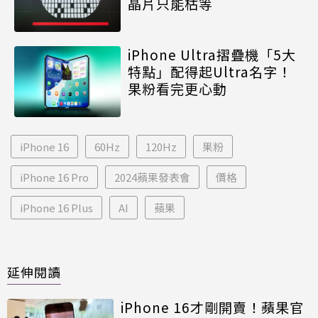
晶片只能枯等
iPhone Ultra摺疊機「5大
特點」配得起Ultra名字！
果粉看完更心動
iPhone 16
60Hz
120Hz
果粉
iPhone 16 Pro
2024蘋果發表會
價格
iPhone 16 Plus
AI
蘋果
延伸閱讀
iPhone 16才剛開賣！蘋果官