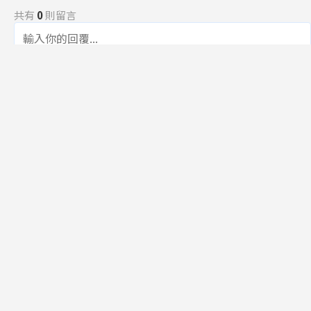
共有
0
則留言
規範
回覆
還沒有留言，成為第一個發言的人吧！
訂閱