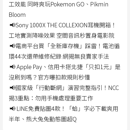
工效能 同時爽玩Pokemon GO、Pikmin
Bloom
📢Sony 1000X THE COLLEXION耳機開箱！
工地實測降噪效果 空間音訊秒置身電影院
📢電商平台買「全新庫存機」踩雷！電池循
環44次還帶維修紀錄 網揭無良賣家手法
📢 Apple Pay、信用卡搭北捷「只扣1元」是
沒刷到嗎？官方曝扣款規則秒懂
📢國家級「行動斷網」演習完整指引！NCC
揭3重點：勿用手機處理重要工作
📢 LINE免費貼圖4款！「蛤」字必下載爽用
半年、熊大兔兔動態圖超Q