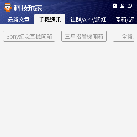
最新文章
手機通訊
社群/APP/網紅
開箱/評
Sony紀念耳機開箱
三星摺疊機開箱
「全新