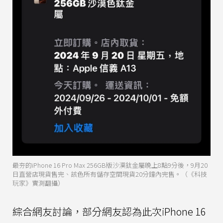
最夯的iPhone 16 Pro Max 256GB版沙漠鈦金屬晚上8點9分後，9月20
日直營店現貨售完、該色所有儲存空間現貨20分鐘內完售。（《科技
玩家》實測翻攝）
綜合網友討論，部分網友認為此次iPhone 16