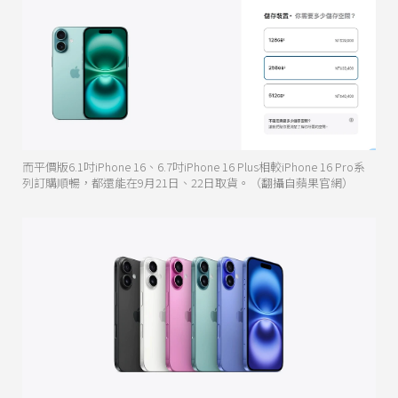
而平價版6.1吋iPhone 16、6.7吋iPhone 16 Plus相較iPhone 16 Pro系
列訂購順暢，都還能在9月21日、22日取貨。（翻攝自蘋果官網）