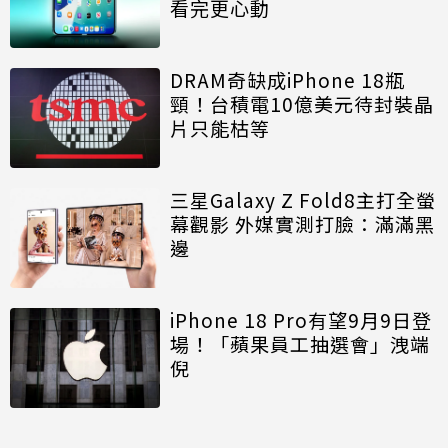
看完更心動
DRAM奇缺成iPhone 18瓶
頸！台積電10億美元待封裝晶
片只能枯等
三星Galaxy Z Fold8主打全螢
幕觀影 外媒實測打臉：滿滿黑
邊
iPhone 18 Pro有望9月9日登
場！「蘋果員工抽選會」洩端
倪