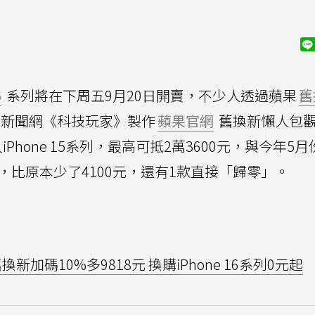
6
系列將在下周五9月20日開賣，不少人透過蘋果
舊
新聞網《科技玩家》製作
蘋果官網
舊換新懶人包
hone 15系列，最高可抵2萬3600元，與今年5月
 Max，比原本少了4100元，還有1款直接「歸零」。
換新加碼10%多9818元 換購iPhone 16系列0元起