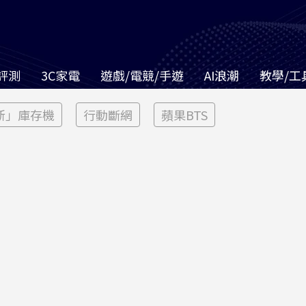
評測
3C家電
遊戲/電競/手遊
AI浪潮
教學/工
新」庫存機
行動斷網
蘋果BTS