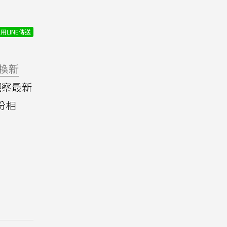
用LINE傳送
換新
觀察最新
份相