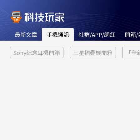
最新文章
手機通訊
社群/APP/網紅
開箱/
Sony紀念耳機開箱
三星摺疊機開箱
「全