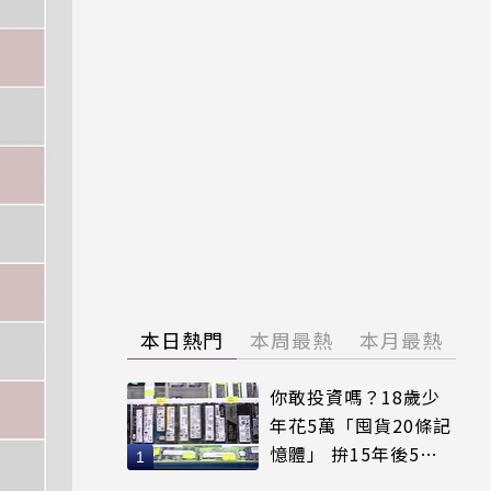
本日熱門
本周最熱
本月最熱
你敢投資嗎？18歲少
年花5萬「囤貨20條記
憶體」 拚15年後5倍
賣出