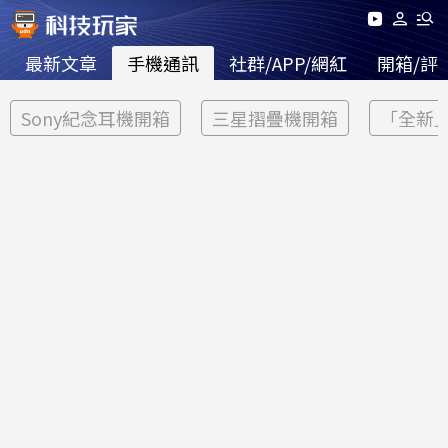
最新文章
手機通訊
社群/APP/網紅
開箱/評
Sony紀念耳機開箱
三星摺疊機開箱
「全新