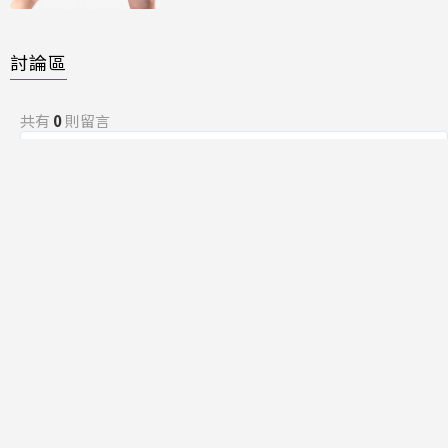
討論區
共有
0
則留言
規範
回覆
還沒有留言，成為第一個發言的人吧！