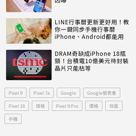
LINE行事曆更新更好用！教
你一鍵同步手機行事曆
iPhone、Android都能用
DRAM奇缺成iPhone 18瓶
頸！台積電10億美元待封裝
晶片只能枯等
Pixel 9
Pixel 7a
Google
Google發表會
Pixel 10
規格
Pixel 9 Pro
價格
效能
手機