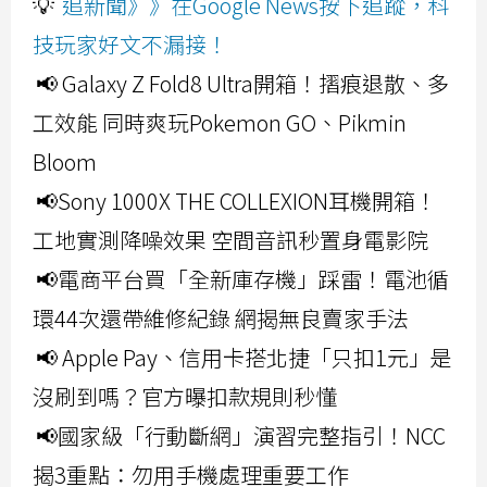
💡
追新聞》》在Google News按下追蹤，科
技玩家好文不漏接！
📢 Galaxy Z Fold8 Ultra開箱！摺痕退散、多
工效能 同時爽玩Pokemon GO、Pikmin
Bloom
📢Sony 1000X THE COLLEXION耳機開箱！
工地實測降噪效果 空間音訊秒置身電影院
📢電商平台買「全新庫存機」踩雷！電池循
環44次還帶維修紀錄 網揭無良賣家手法
📢 Apple Pay、信用卡搭北捷「只扣1元」是
沒刷到嗎？官方曝扣款規則秒懂
📢國家級「行動斷網」演習完整指引！NCC
揭3重點：勿用手機處理重要工作