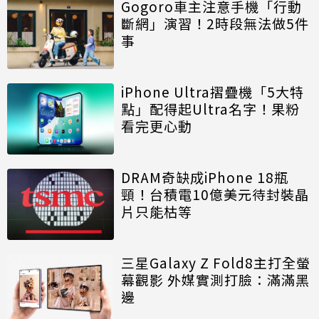
Gogoro車主注意手機「行動
斷網」演習！2時段無法做5件
事
iPhone Ultra摺疊機「5大特
點」配得起Ultra名字！果粉
看完更心動
DRAM奇缺成iPhone 18瓶
頸！台積電10億美元待封裝晶
片只能枯等
三星Galaxy Z Fold8主打全螢
幕觀影 外媒實測打臉：滿滿黑
邊