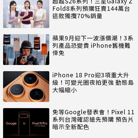
超越S26系列！三星Galaxy Z
Fold8系列預購狂賣144萬台
這款獨攬70%銷量
蘋果9月迎下一波漲價潮！3系
列產品恐變貴 iPhone舊機難
倖免
iPhone 18 Pro迎3項重大升
級！可變光圈夜拍更強 動態島
大幅縮小
免等Google發表會！Pixel 11
系列台灣確認搶先預購 預告片
暗示全新配色