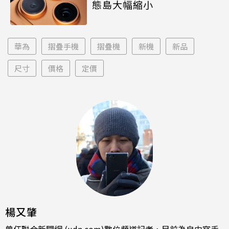
態島大幅縮小
華為
摺疊手機
摺疊機
新機
新品
尺寸
價格
定價
楊又肇
曾任聯合新聞網 (udn.com)數位頻道記者，目前為自由寫手