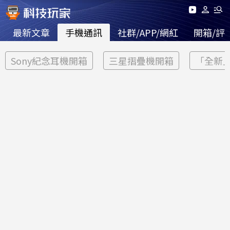
最新文章
手機通訊
社群/APP/網紅
開箱/評
Sony紀念耳機開箱
三星摺疊機開箱
「全新