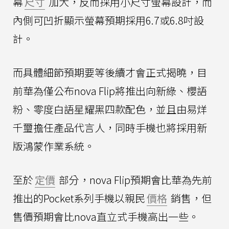
幕
尺寸
加大，反而採用小尺寸螢幕設計，而
內側可凹折顯示螢幕預期採用6.7或6.8吋設
計。
而具體細節預期要等後續才會正式揭曉，目
前華為僅公布nova Flip將推出向新綠、櫻語
粉、零度白語星耀黑四款配色，並且由易烊
千璽擔任產品代言人，同時手機也將採用新
版鴻蒙作業系統。
至於
定價
部分，nova Flip預期會比華為先前
推出的Pocket系列手機以親民
價格
銷售，但
售價預期會比nova直立式手機高出一些。