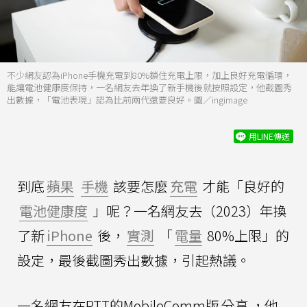
不少網友認為iPhone手機充電到80%鎖住充電上限，加上良好充電循環，
能讓電池健康度保持，一名網友去年換了新手機後就按照設定，他截圖秀
出數據，「電池表現」認為比前兩代還要良好。圖／ingimage
用LINE傳送
到底
蘋果
手機
該要怎麼
充電
才能「良好的
電池健康度
」呢？一名網友去（2023）年換
了新
iPhone
後，
實測
「
電量
80%上限」的
設定，最後截圖秀出數據，引起熱議。
一名網友在PTT的MobileComm版
分享
，他