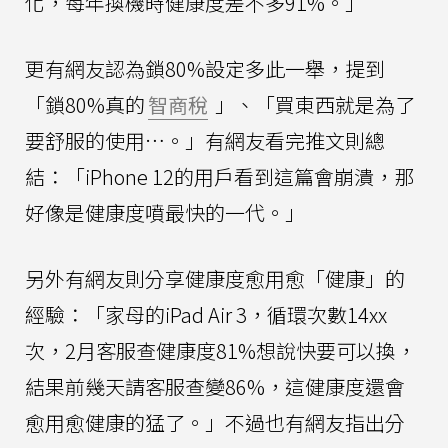
化，每年換機時健康度差不多91%。」
更有網友認為鎖80%設定多此一舉，提到
「鎖80%真的
智商稅
」、「買東西就是為了
要舒服的使用…。」有網友看完推文則總
結：「iPhone 12的用戶看到這篇會崩潰，那
好像是健康度噴最快的一代。」
另外有網友則分享健康度愈用愈「健康」的
經驗：「家母的iPad Air 3，循環次數14xx
次，2月客服查健康度81%想說快要可以換，
結果前幾天請客服查變86%，這健康度還會
愈用愈健康的猛了。」不過也有網友指出分