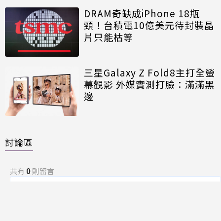
DRAM奇缺成iPhone 18瓶
頸！台積電10億美元待封裝晶
片只能枯等
三星Galaxy Z Fold8主打全螢
幕觀影 外媒實測打臉：滿滿黑
邊
討論區
共有
0
則留言