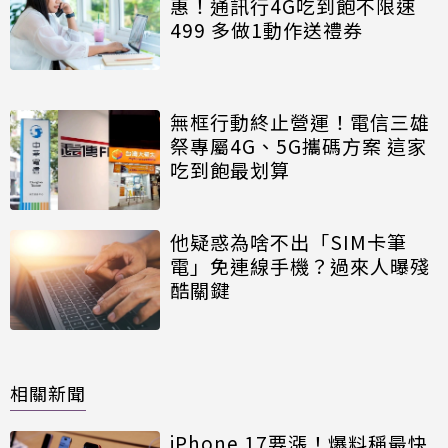
惠！通訊行4G吃到飽不限速
499 多做1動作送禮券
無框行動終止營運！電信三雄
祭專屬4G、5G攜碼方案 這家
吃到飽最划算
他疑惑為啥不出「SIM卡筆
電」免連線手機？過來人曝殘
酷關鍵
相關新聞
iPhone 17要漲！爆料稱最快