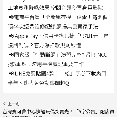
工地實測降噪效果 空間音訊秒置身電影院
📢電商平台買「全新庫存機」踩雷！電池循
環44次還帶維修紀錄 網揭無良賣家手法
📢 Apple Pay、信用卡搭北捷「只扣1元」是
沒刷到嗎？官方曝扣款規則秒懂
📢國家級「行動斷網」演習完整指引！NCC
揭3重點：勿用手機處理重要工作
📢 LINE免費貼圖4款！「蛤」字必下載爽用
半年、熊大兔兔動態圖超Q
上一則
台灣寶可夢中心快龍玩偶突賣光！「5字公告」配店員