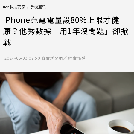
udn科技玩家
手機通訊
iPhone充電電量設80%上限才健
康？他秀數據「用1年沒問題」卻掀
戰
2024-06-03 07:50
聯合新聞網／ 綜合報導