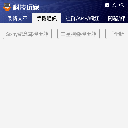
最新文章
手機通訊
社群/APP/網紅
開箱/評
Sony紀念耳機開箱
三星摺疊機開箱
「全新