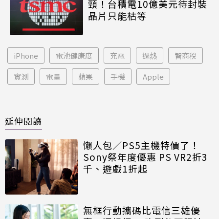
頸！台積電10億美元待封裝
晶片只能枯等
iPhone
電池健康度
充電
過熱
智商稅
實測
電量
蘋果
手機
Apple
延伸閱讀
懶人包／PS5主機特價了！
Sony祭年度優惠 PS VR2折3
千、遊戲1折起
無框行動攜碼比電信三雄優