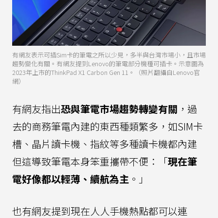
有網友表示可插Sim卡的筆電之所以少見，多半與台灣市場小，且市場
趨勢變化有關。有網友提到Lenovo的筆電部分機種可插卡。示意圖為
2023年上市的ThinkPad X1 Carbon Gen 11。（照片翻攝自Lenovo官
網）
有網友指出
恐與筆電市場趨勢轉變有關
，過
去的商務筆電內建的東西種類繁多，如SIM卡
槽、晶片讀卡機、指紋等多種讀卡機都內建
但這導致筆電本身笨重攜帶不便：「
現在筆
電好像都以輕薄、續航為主
。」
也有網友提到現在人人手機熱點都可以連