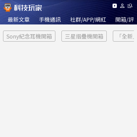
最新文章
手機通訊
社群/APP/網紅
開箱/評
Sony紀念耳機開箱
三星摺疊機開箱
「全新