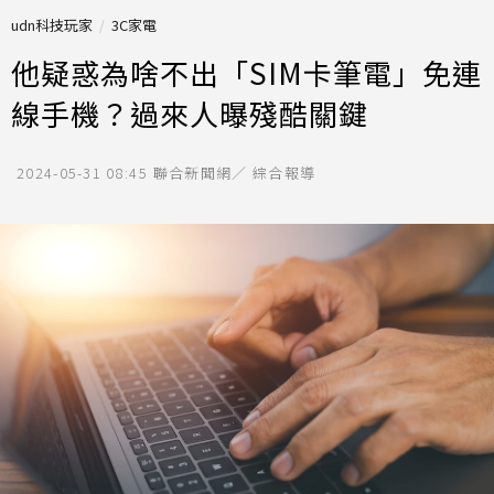
udn科技玩家
3C家電
他疑惑為啥不出「SIM卡筆電」免連
線手機？過來人曝殘酷關鍵
2024-05-31 08:45
聯合新聞網／ 綜合報導