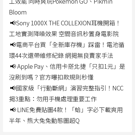
工效能 同時爽玩Pokemon GO、Pikmin
Bloom
📢Sony 1000X THE COLLEXION耳機開箱！
工地實測降噪效果 空間音訊秒置身電影院
📢電商平台買「全新庫存機」踩雷！電池循
環44次還帶維修紀錄 網揭無良賣家手法
📢 Apple Pay、信用卡搭北捷「只扣1元」是
沒刷到嗎？官方曝扣款規則秒懂
📢國家級「行動斷網」演習完整指引！NCC
揭3重點：勿用手機處理重要工作
📢 LINE免費貼圖4款！「蛤」字必下載爽用
半年、熊大兔兔動態圖超Q