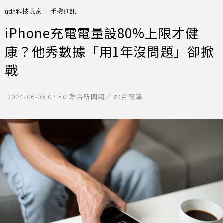
udn科技玩家
手機通訊
iPhone充電電量設80%上限才健
康？他秀數據「用1年沒問題」卻掀
戰
2024-06-03 07:50
聯合新聞網／ 綜合報導