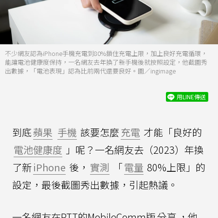
不少網友認為iPhone手機充電到80%鎖住充電上限，加上良好充電循環，
能讓電池健康度保持，一名網友去年換了新手機後就按照設定，他截圖秀
出數據，「電池表現」認為比前兩代還要良好。圖／ingimage
用LINE傳送
到底
蘋果
手機
該要怎麼
充電
才能「良好的
電池健康度
」呢？一名網友去（2023）年換
了新
iPhone
後，
實測
「
電量
80%上限」的
設定，最後截圖秀出數據，引起熱議。
一名網友在PTT的MobileComm版
分享
，他