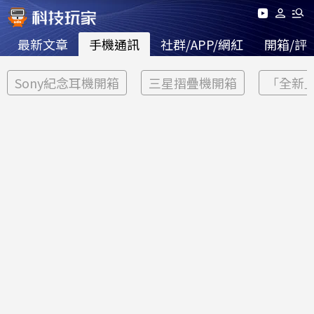
最新文章
手機通訊
社群/APP/網紅
開箱/評
Sony紀念耳機開箱
三星摺疊機開箱
「全新