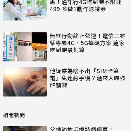
惠！通訊行4G吃到飽不限速
499 多做1動作送禮券
無框行動終止營運！電信三雄
祭專屬4G、5G攜碼方案 這家
吃到飽最划算
他疑惑為啥不出「SIM卡筆
電」免連線手機？過來人曝殘
酷關鍵
相關新聞
父親節搶手機特價優惠！