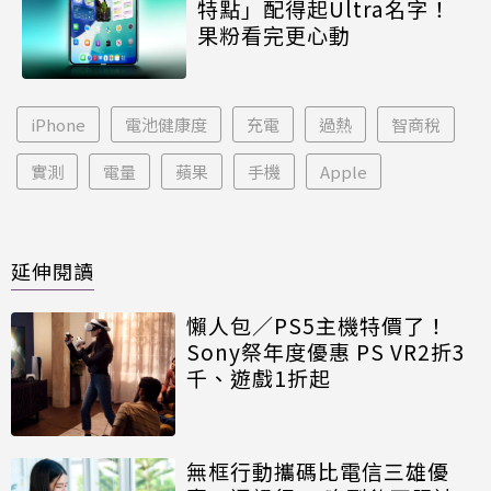
特點」配得起Ultra名字！
果粉看完更心動
iPhone
電池健康度
充電
過熱
智商稅
實測
電量
蘋果
手機
Apple
延伸閱讀
懶人包／PS5主機特價了！
Sony祭年度優惠 PS VR2折3
千、遊戲1折起
無框行動攜碼比電信三雄優