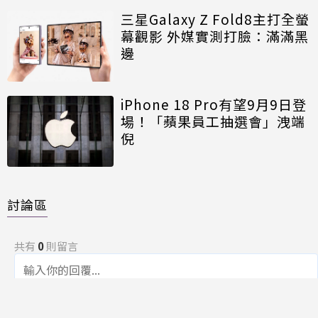
三星Galaxy Z Fold8主打全螢
幕觀影 外媒實測打臉：滿滿黑
邊
iPhone 18 Pro有望9月9日登
場！「蘋果員工抽選會」洩端
倪
討論區
共有
0
則留言