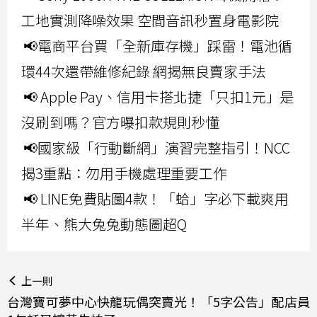
工地實測降噪效果 空間音訊秒置身電影院
📢電商平台買「全新庫存機」踩雷！電池循
環44次還帶維修紀錄 網揭無良賣家手法
📢 Apple Pay、信用卡搭北捷「只扣1元」是
沒刷到嗎？官方曝扣款規則秒懂
📢國家級「行動斷網」演習完整指引！NCC
揭3重點：勿用手機處理重要工作
📢 LINE免費貼圖4款！「蛤」字必下載爽用
半年、熊大兔兔動態圖超Q
上一則
台灣寶可夢中心快龍玩偶突賣光！「5字公告」配店員