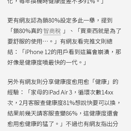
化，每年換機時健康度差不多91%。」
更有網友認為鎖80%設定多此一舉，提到
「鎖80%真的
智商稅
」、「買東西就是為了
要舒服的使用…。」有網友看完推文則總
結：「iPhone 12的用戶看到這篇會崩潰，那
好像是健康度噴最快的一代。」
另外有網友則分享健康度愈用愈「健康」的
經驗：「家母的iPad Air 3，循環次數14xx
次，2月客服查健康度81%想說快要可以換，
結果前幾天請客服查變86%，這健康度還會
愈用愈健康的猛了。」不過也有網友指出分