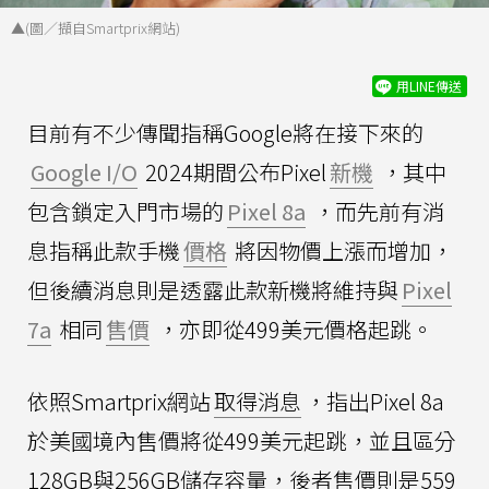
▲(圖／擷自Smartprix網站)
用LINE傳送
目前有不少傳聞指稱Google將在接下來的
Google I/O
2024期間公布Pixel
新機
，其中
包含鎖定入門市場的
Pixel 8a
，而先前有消
息指稱此款手機
價格
將因物價上漲而增加，
但後續消息則是透露此款新機將維持與
Pixel
7a
相同
售價
，亦即從499美元價格起跳。
依照Smartprix網站
取得消息
，指出Pixel 8a
於美國境內售價將從499美元起跳，並且區分
128GB與256GB儲存容量，後者售價則是559