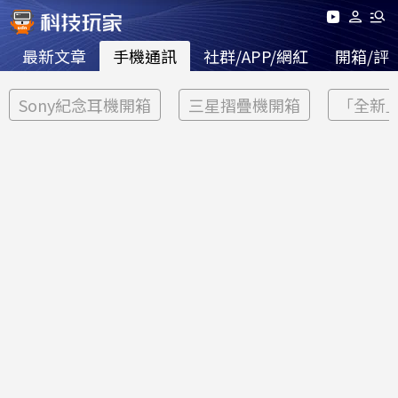
最新文章
手機通訊
社群/APP/網紅
開箱/評
Sony紀念耳機開箱
三星摺疊機開箱
「全新