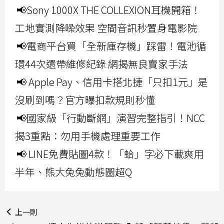
📢Sony 1000X THE COLLEXION耳機開箱！
工地實測降噪效果 空間音訊秒置身電影院
📢電商平台買「全新庫存機」踩雷！電池循
環44次還帶維修紀錄 網揭無良賣家手法
📢 Apple Pay、信用卡搭北捷「只扣1元」是
沒刷到嗎？官方曝扣款規則秒懂
📢國家級「行動斷網」演習完整指引！NCC
揭3重點：勿用手機處理重要工作
📢 LINE免費貼圖4款！「蛤」字必下載爽用
半年、熊大兔兔動態圖超Q
上一則