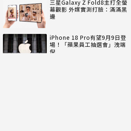
三星Galaxy Z Fold8主打全螢
幕觀影 外媒實測打臉：滿滿黑
邊
iPhone 18 Pro有望9月9日登
場！「蘋果員工抽選會」洩端
倪
討論區
共有
0
則留言