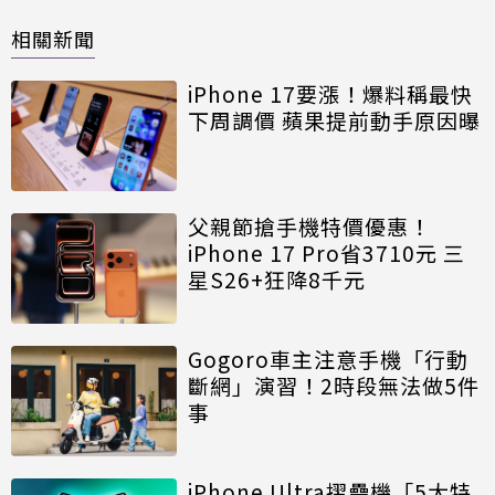
相關新聞
iPhone 17要漲！爆料稱最快
下周調價 蘋果提前動手原因曝
父親節搶手機特價優惠！
iPhone 17 Pro省3710元 三
星S26+狂降8千元
Gogoro車主注意手機「行動
斷網」演習！2時段無法做5件
事
iPhone Ultra摺疊機「5大特