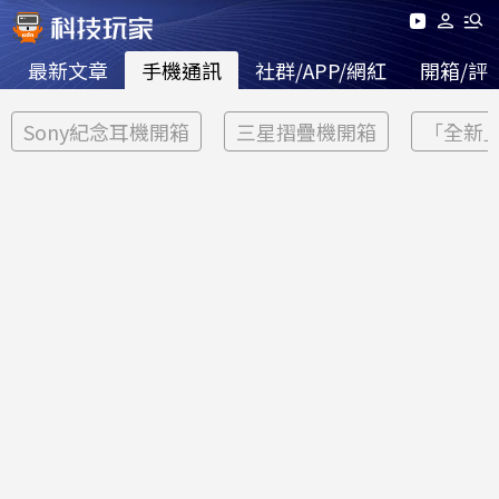
最新文章
手機通訊
社群/APP/網紅
開箱/評
Sony紀念耳機開箱
三星摺疊機開箱
「全新