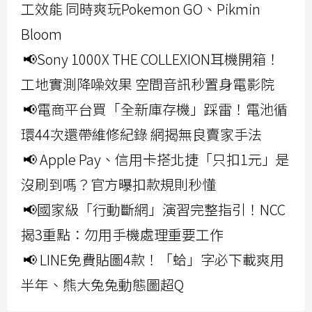
工效能 同時爽玩Pokemon GO、Pikmin
Bloom
📢Sony 1000X THE COLLEXION耳機開箱！
工地實測降噪效果 空間音訊秒置身電影院
📢電商平台買「全新庫存機」踩雷！電池循
環44次還帶維修紀錄 網揭無良賣家手法
📢 Apple Pay、信用卡搭北捷「只扣1元」是
沒刷到嗎？官方曝扣款規則秒懂
📢國家級「行動斷網」演習完整指引！NCC
揭3重點：勿用手機處理重要工作
📢 LINE免費貼圖4款！「蛤」字必下載爽用
半年、熊大兔兔動態圖超Q