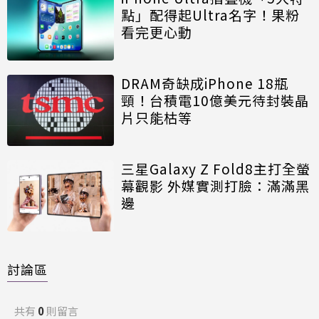
點」配得起Ultra名字！果粉
看完更心動
DRAM奇缺成iPhone 18瓶
頸！台積電10億美元待封裝晶
片只能枯等
三星Galaxy Z Fold8主打全螢
幕觀影 外媒實測打臉：滿滿黑
邊
討論區
共有
0
則留言