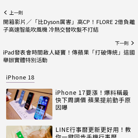
上一則
開箱影片／「比Dyson厲害」高CP！FLORE 2億負離
子高速智能吹風機 冷熱交替吹髮不打結
下一則
iPad發表會時間啟人疑竇！傳蘋果「打破傳統」這國
舉辦實體特別活動
iPhone 18
iPhone 17要漲！爆料稱最
快下周調價 蘋果提前動手原
因曝
LINE行事曆更新更好用！教
你一鍵同步手機行事曆