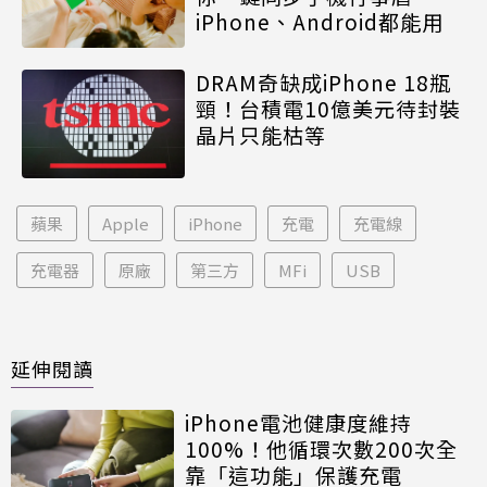
iPhone、Android都能用
DRAM奇缺成iPhone 18瓶
頸！台積電10億美元待封裝
晶片只能枯等
蘋果
Apple
iPhone
充電
充電線
充電器
原廠
第三方
MFi
USB
延伸閱讀
iPhone電池健康度維持
100%！他循環次數200次全
靠「這功能」保護充電