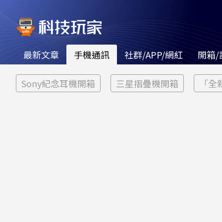
最新文章
手機通訊
社群/APP/網紅
開箱/
Sony紀念耳機開箱
三星摺疊機開箱
「全