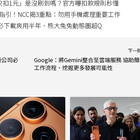
北捷「只扣1元」是沒刷到嗎？官方曝扣款規則秒懂
指引！NCC揭3重點：勿用手機處理重要工作
」字必下載爽用半年、熊大兔兔動態圖超Q
下一
術公司必
Google：將Gemini整合至雲端服務 協助
工作流程、挖掘更多發展可能性