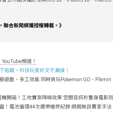
，聯合新聞網獲授權轉載。》
ouTube頻道！
ws按下追蹤，科技玩家好文不漏接！
a開箱！摺痕退散、多工效能 同時爽玩Pokemon GO、Pikmin
LLEXION耳機開箱！工地實測降噪效果 空間音訊秒置身電影
雷！電池循環44次還帶維修紀錄 網揭無良賣家手法