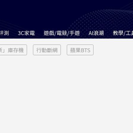
評測
3C家電
遊戲/電競/手遊
AI浪潮
教學/工
新」庫存機
行動斷網
蘋果BTS