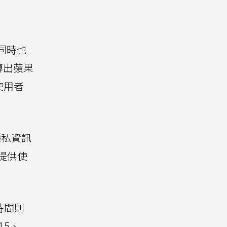
同時也
傳出蘋果
使用者
隱私資訊
提供使
時間則
15、