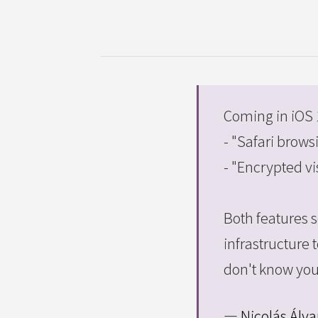
Coming in iOS 
- "Safari brows
- "Encrypted vi
Both features 
infrastructure 
don't know your
— Nicolás Álva