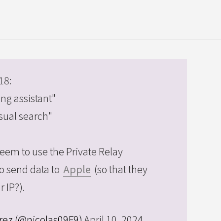
18:
ing assistant"
sual search"
seem to use the Private Relay
to send data to
Apple
(so that they
 IP?).
rez (@nicolas09F9)
April 10, 2024