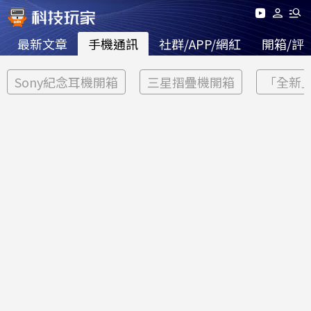
最新文章
手機通訊
社群/APP/網紅
開箱/評
Sony紀念耳機開箱
三星摺疊機開箱
「全新