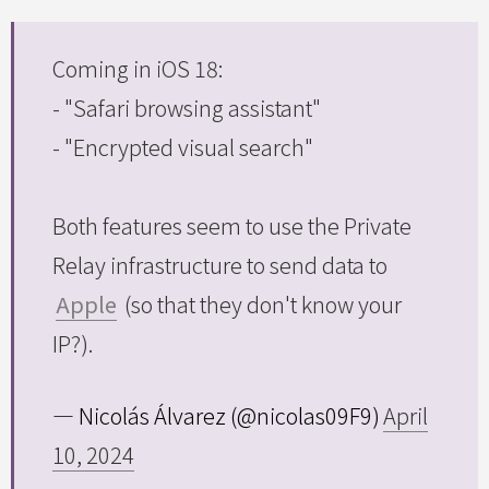
Coming in iOS 18:
- "Safari browsing assistant"
- "Encrypted visual search"
Both features seem to use the Private
Relay infrastructure to send data to
Apple
(so that they don't know your
IP?).
— Nicolás Álvarez (@nicolas09F9)
April
10, 2024