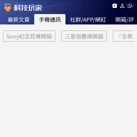
最新文章
手機通訊
社群/APP/網紅
開箱/評
Sony紀念耳機開箱
三星摺疊機開箱
「全新