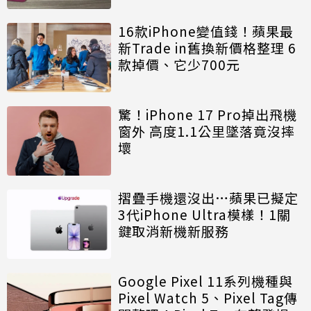
16款iPhone變值錢！蘋果最
新Trade in舊換新價格整理 6
款掉價、它少700元
驚！iPhone 17 Pro掉出飛機
窗外 高度1.1公里墜落竟沒摔
壞
摺疊手機還沒出…蘋果已擬定
3代iPhone Ultra模樣！1關
鍵取消新機新服務
Google Pixel 11系列機種與
Pixel Watch 5、Pixel Tag傳