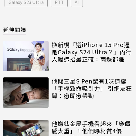
Galaxy S23 Ultra
PTT
AI
延伸閱讀
換新機「選iPhone 15 Pro還
是Galaxy S24 Ultra？」內行
人曝這招最正確：兩邊都賺
他聞三星S Pen驚有1味道變
「手機致命吸引力」 引網友狂
聞：愈聞愈帶勁
他嫌鈦金屬手機看起來「廉價
感太重」！他們曝材質4優