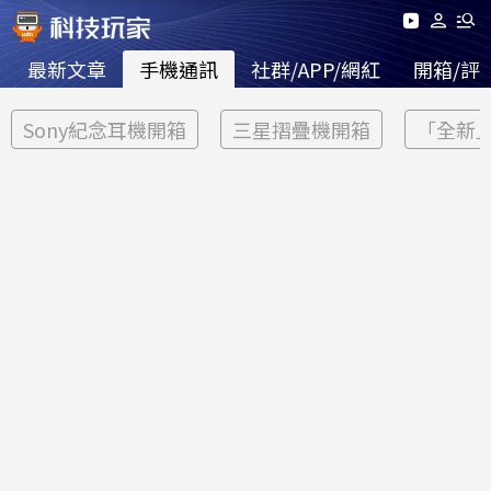
最新文章
手機通訊
社群/APP/網紅
開箱/評
Sony紀念耳機開箱
三星摺疊機開箱
「全新