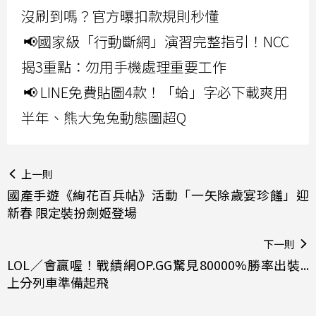
沒刷到嗎？官方曝扣款規則秒懂
📢國家級「行動斷網」演習完整指引！NCC
揭3重點：勿用手機處理重要工作
📢 LINE免費貼圖4款！「蛤」字必下載爽用
半年、熊大兔兔動態圖超Q
上一則
國產手遊《絢花百兵帖》活動「一矢除歲宴珍饈」迎
新春 限定裝扮劍姬登場
下一則
LOL／會贏喔！戰績網OP.GG驚見80000%勝率出裝...
上分列車準備起飛