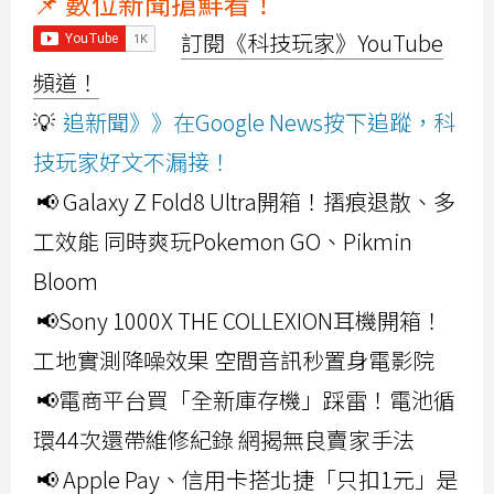
📌 數位新聞搶鮮看！
訂閱《科技玩家》YouTube
頻道！
💡
追新聞》》在Google News按下追蹤，科
技玩家好文不漏接！
📢 Galaxy Z Fold8 Ultra開箱！摺痕退散、多
工效能 同時爽玩Pokemon GO、Pikmin
Bloom
📢Sony 1000X THE COLLEXION耳機開箱！
工地實測降噪效果 空間音訊秒置身電影院
📢電商平台買「全新庫存機」踩雷！電池循
環44次還帶維修紀錄 網揭無良賣家手法
📢 Apple Pay、信用卡搭北捷「只扣1元」是