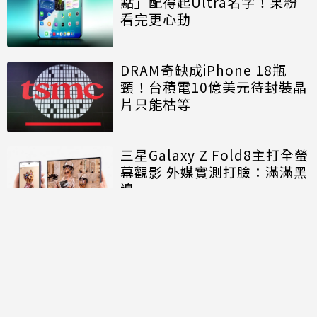
點」配得起Ultra名字！果粉
看完更心動
DRAM奇缺成iPhone 18瓶
頸！台積電10億美元待封裝晶
片只能枯等
三星Galaxy Z Fold8主打全螢
幕觀影 外媒實測打臉：滿滿黑
邊
討論區
共有
0
則留言