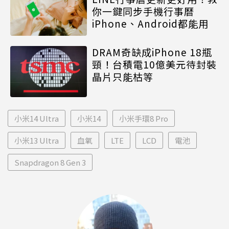
你一鍵同步手機行事曆
iPhone、Android都能用
DRAM奇缺成iPhone 18瓶
頸！台積電10億美元待封裝
晶片只能枯等
小米14 Ultra
小米14
小米手環8 Pro
小米13 Ultra
血氧
LTE
LCD
電池
Snapdragon 8 Gen 3