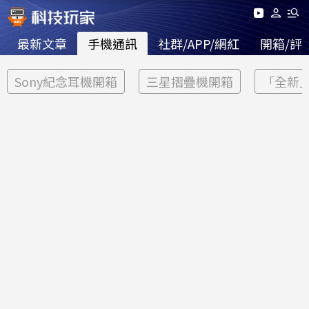
最新文章
手機通訊
社群/APP/網紅
開箱/評
Sony紀念耳機開箱
三星摺疊機開箱
「全新