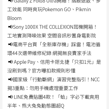
📢 Galaxy Z Fold8 Ultra開箱！摺痕退散、多
工效能 同時爽玩Pokemon GO、Pikmin
Bloom
📢Sony 1000X THE COLLEXION耳機開箱！
工地實測降噪效果 空間音訊秒置身電影院
📢電商平台買「全新庫存機」踩雷！電池循
環44次還帶維修紀錄 網揭無良賣家手法
📢 Apple Pay、信用卡搭北捷「只扣1元」是
沒刷到嗎？官方曝扣款規則秒懂
📢國家級「行動斷網」演習完整指引！NCC
揭3重點：勿用手機處理重要工作
📢 LINE免費貼圖4款！「蛤」字必下載爽用
半年、熊大兔兔動態圖超Q