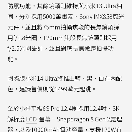
防震功能，其餘鏡頭則維持與小米13 Ultra相
同，分別採用5000萬畫素、Sony IMX858感光
元件，並且將75mm拍攝焦段的長焦鏡頭採
用f/1.8光圈，120mm焦段長焦鏡頭則採用
f/2.5光圈設計，並且對應長焦微距拍攝功
能。
國際版小米14 Ultra將推出藍、黑、白在內配
色，建議售價則從1499歐元起跳。
至於小米平板6S Pro 12.4則採用12.4吋、3K
解析度
LCD
螢幕、Snapdragon 8 Gen 2處理
器，以及10000mAh電池容量，支援120W有