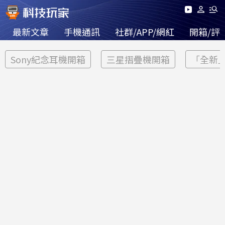
最新文章
手機通訊
社群/APP/網紅
開箱/評
Sony紀念耳機開箱
三星摺疊機開箱
「全新