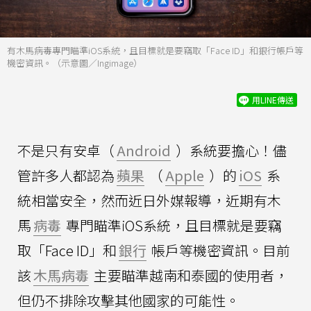
有木馬病毒專門瞄準iOS系統，且目標就是要竊取「Face ID」和銀行帳戶等
機密資訊。（示意圖／Ingimage）
用LINE傳送
不是只有安卓（
Android
）系統要擔心！儘
管許多人都認為
蘋果
（
Apple
）的
iOS
系
統相當安全，然而近日外媒報導，近期有木
馬
病毒
專門瞄準iOS系統，且目標就是要竊
取「Face ID」和
銀行
帳戶等機密資訊。目前
該
木馬病毒
主要瞄準越南和泰國的使用者，
但仍不排除攻擊其他國家的可能性。