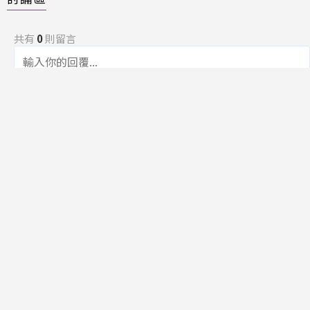
共有
0
則留言
規範
回覆
還沒有留言，成為第一個發言的人吧！