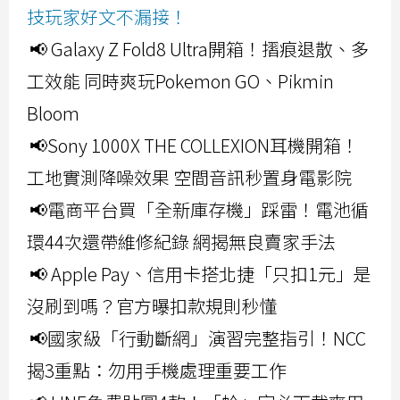
技玩家好文不漏接！
📢 Galaxy Z Fold8 Ultra開箱！摺痕退散、多
工效能 同時爽玩Pokemon GO、Pikmin
Bloom
📢Sony 1000X THE COLLEXION耳機開箱！
工地實測降噪效果 空間音訊秒置身電影院
📢電商平台買「全新庫存機」踩雷！電池循
環44次還帶維修紀錄 網揭無良賣家手法
📢 Apple Pay、信用卡搭北捷「只扣1元」是
沒刷到嗎？官方曝扣款規則秒懂
📢國家級「行動斷網」演習完整指引！NCC
揭3重點：勿用手機處理重要工作