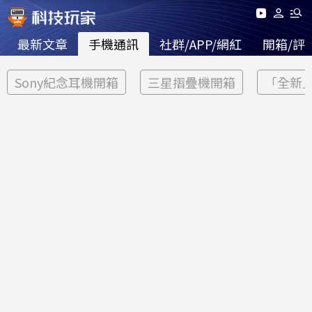
最新文章
手機通訊
社群/APP/網紅
開箱/評
Sony紀念耳機開箱
三星摺疊機開箱
「全新