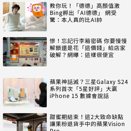
教你玩！「德德」高顏值激
Bing孵出「AI德德」 網受
驚：本人真的比AI帥
慘！忘記行李箱密碼 你要慢慢
解鎖還是花「這價錢」給店家
破解？網曝：這樣很便宜
蘋果神話滅？三星Galaxy S24
系列首次「5星好評」大贏
iPhone 15 數據會說話
甜蜜期結束！這2大致命缺點
讓果粉退貨手中的蘋果Vision
Pro