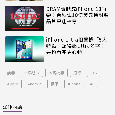
DRAM奇缺成iPhone 18瓶
頸！台積電10億美元待封裝
晶片只能枯等
iPhone Ultra摺疊機「5大
特點」配得起Ultra名字！
果粉看完更心動
病毒
木馬程式
木馬病毒
銀行
iOS
Apple
Android
蘋果
iPhone
AI
延伸閱讀