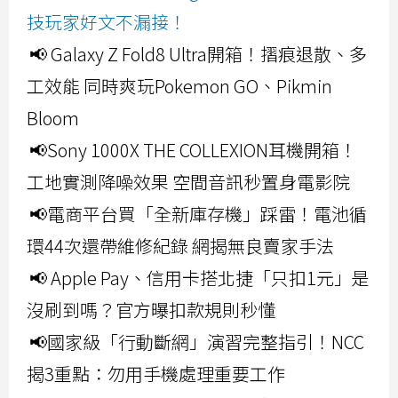
技玩家好文不漏接！
📢 Galaxy Z Fold8 Ultra開箱！摺痕退散、多
工效能 同時爽玩Pokemon GO、Pikmin
Bloom
📢Sony 1000X THE COLLEXION耳機開箱！
工地實測降噪效果 空間音訊秒置身電影院
📢電商平台買「全新庫存機」踩雷！電池循
環44次還帶維修紀錄 網揭無良賣家手法
📢 Apple Pay、信用卡搭北捷「只扣1元」是
沒刷到嗎？官方曝扣款規則秒懂
📢國家級「行動斷網」演習完整指引！NCC
揭3重點：勿用手機處理重要工作