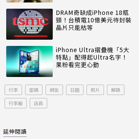
DRAM奇缺成iPhone 18瓶
頸！台積電10億美元待封裝
晶片只能枯等
iPhone Ultra摺疊機「5大
特點」配得起Ultra名字！
果粉看完更心動
行李
密碼
網友
日圓
照片
解鎖
行李箱
店員
延伸閱讀