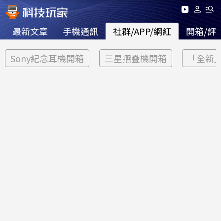
最新文章
手機通訊
社群/APP/網紅
開箱/評
Sony紀念耳機開箱
三星摺疊機開箱
「全新