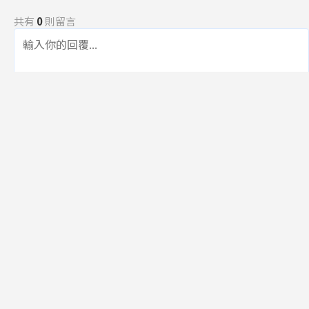
共有
0
則留言
規範
回覆
還沒有留言，成為第一個發言的人吧！