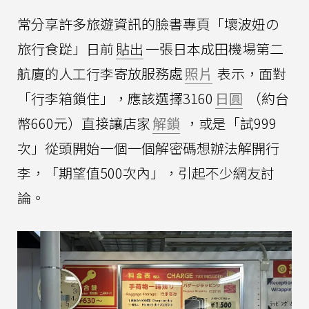
常分享許多旅遊資訊的臉書專頁「壞波妞の
旅行食踨」日前
貼出
一張日本成田機場第二
航廈的人工行李寄放服務處
照片
表示，面對
「行李箱鎖住」，應該選擇3160
日圓
（約台
幣660元）直接讓店家
解鎖
，或是「試999
次」從頭開始一個一個解密碼想辦法解開行
李，「期望值500次內」，引起不少網友討
論。