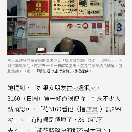
常分享許多旅遊資訊的臉書專頁「壞波妞の旅行食踨」日前表示，面
對行李箱鎖住，應該要一個一個解開密碼，還是花錢請店員破解，引
起熱議。（圖／
「壞波妞の旅行食踨」授權提供
）
她提到，「如果女朋友在旁邊很火，
3160（日圓）買一條命很便宜」引來不少人
點頭認可，「花3160看他（指
店員
）試999
次」、「有時候是鎖壞了，3610花下
去。」、「能花錢解決的都不是大事。」