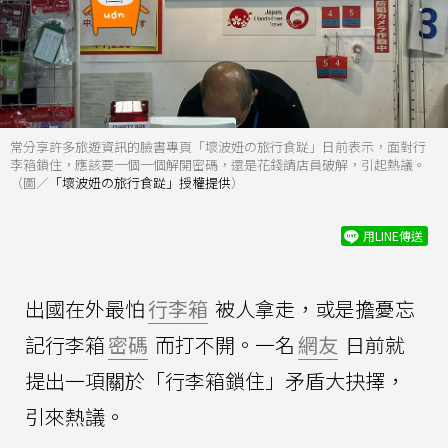
常分享許多旅遊資訊的臉書專頁「壞波妞の旅行食踨」日前表示，面對行
李箱鎖住，應該要一個一個解開密碼，還是花錢請店員破解，引起熱議。
（圖／
「壞波妞の旅行食踨」授權提供
）
用LINE傳送
出國在外最怕
行李箱
被人拿走，或是擔憂忘
記行李箱
密碼
而打不開。一名
網友
日前就
提出一項關於「行李箱鎖住」矛盾大抉擇，
引來熱議。