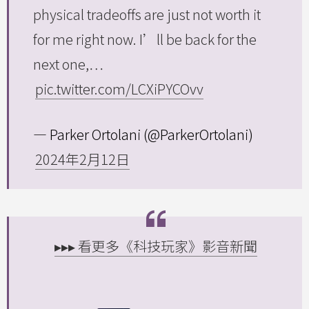
physical tradeoffs are just not worth it
for me right now. I’ll be back for the
next one,…
pic.twitter.com/LCXiPYCOvv
— Parker Ortolani (@ParkerOrtolani)
2024年2月12日
▸▸▸ 看更多《科技玩家》影音新聞