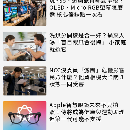
玩PS5、追劇該買哪款電視？
OLED、Micro RGB螢幕怎麼
選 核心優缺點一次看
洗烘分開還是合一好？過來人
曝「盲目跟風會後悔」 小家庭
就選它
NCC沒委員「滅團」危機影響
民眾什麼？他買相機大卡關 3
狀態一同受害
Apple智慧眼鏡未來不只拍
照！傳將成為健康與運動助理
但第一代可能不支援