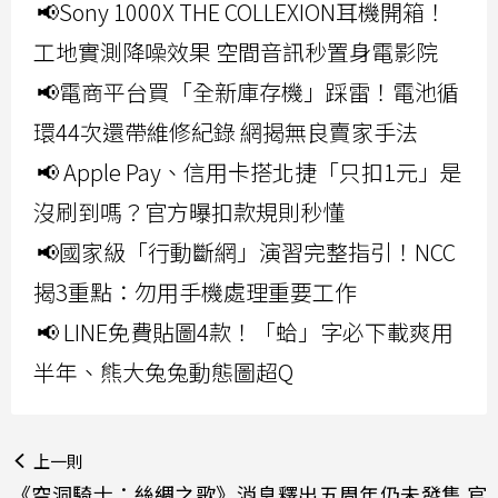
📢Sony 1000X THE COLLEXION耳機開箱！
工地實測降噪效果 空間音訊秒置身電影院
📢電商平台買「全新庫存機」踩雷！電池循
環44次還帶維修紀錄 網揭無良賣家手法
📢 Apple Pay、信用卡搭北捷「只扣1元」是
沒刷到嗎？官方曝扣款規則秒懂
📢國家級「行動斷網」演習完整指引！NCC
揭3重點：勿用手機處理重要工作
📢 LINE免費貼圖4款！「蛤」字必下載爽用
半年、熊大兔兔動態圖超Q
上一則
《空洞騎士：絲綢之歌》消息釋出五周年仍未發售 官