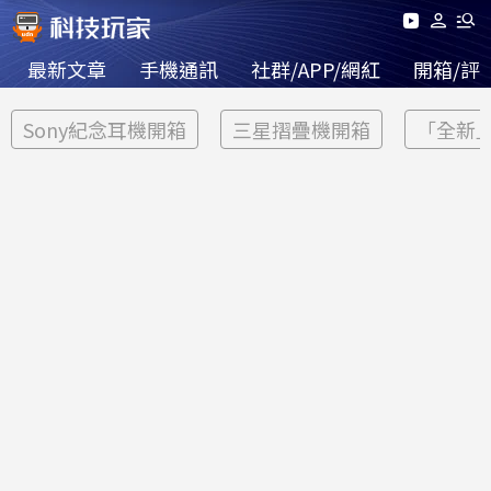
最新文章
手機通訊
社群/APP/網紅
開箱/評
Sony紀念耳機開箱
三星摺疊機開箱
「全新