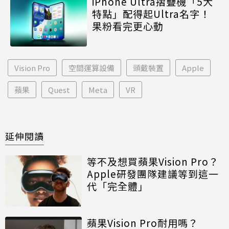
iPhone Ultra摺疊機「5大
特點」配得起Ultra名字！
果粉看完更心動
Vision Pro
空間運算設備
頭戴裝置
Apple
蘋果
Quest
Meta
VR
延伸閱讀
等不及想買蘋果Vision Pro？
Apple研發團隊建議等到這一
代「完全體」
蘋果Vision Pro耐用嗎？