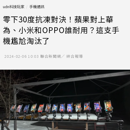
udn科技玩家
手機通訊
零下30度抗凍對決！蘋果對上華
為、小米和OPPO誰耐用？這支手
機尷尬淘汰了
2024-02-06 10:03
聯合新聞網／ 綜合報導