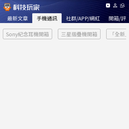
最新文章
手機通訊
社群/APP/網紅
開箱/評
Sony紀念耳機開箱
三星摺疊機開箱
「全新