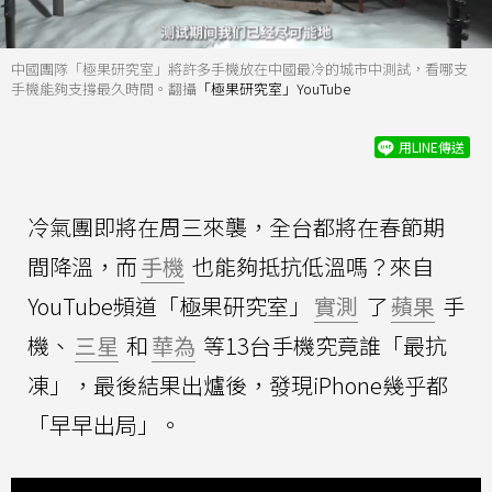
中國團隊「極果研究室」將許多手機放在中國最冷的城市中測試，看哪支
手機能夠支撐最久時間。翻攝
「極果研究室」YouTube
用LINE傳送
冷氣團即將在周三來襲，全台都將在春節期
間降溫，而
手機
也能夠抵抗低溫嗎？來自
YouTube頻道「極果研究室」
實測
了
蘋果
手
機、
三星
和
華為
等13台手機究竟誰「最抗
凍」，最後結果出爐後，發現iPhone幾乎都
「早早出局」。