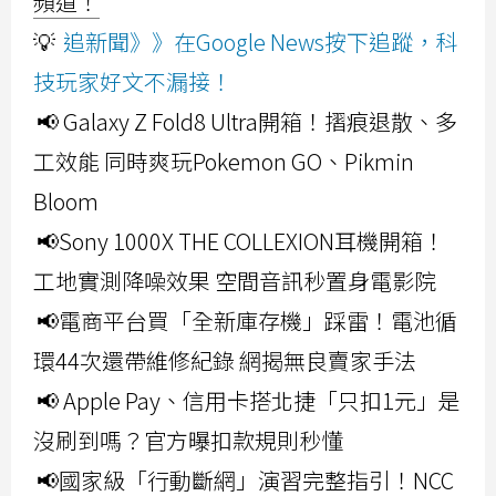
頻道！
💡
追新聞》》在Google News按下追蹤，科
技玩家好文不漏接！
📢 Galaxy Z Fold8 Ultra開箱！摺痕退散、多
工效能 同時爽玩Pokemon GO、Pikmin
Bloom
📢Sony 1000X THE COLLEXION耳機開箱！
工地實測降噪效果 空間音訊秒置身電影院
📢電商平台買「全新庫存機」踩雷！電池循
環44次還帶維修紀錄 網揭無良賣家手法
📢 Apple Pay、信用卡搭北捷「只扣1元」是
沒刷到嗎？官方曝扣款規則秒懂
📢國家級「行動斷網」演習完整指引！NCC