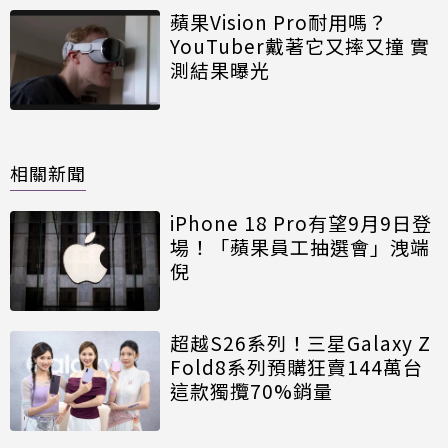
蘋果Vision Pro耐用嗎？
YouTuber戴著它又摔又撞 實
測結果曝光
相關新聞
iPhone 18 Pro有望9月9日登
場！「蘋果員工抽選會」洩端
倪
超越S26系列！三星Galaxy Z
Fold8系列預購狂賣144萬台
這款獨攬70%銷量