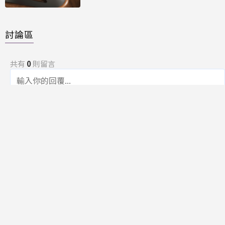
討論區
共有
0
則留言
規範
回覆
還沒有留言，成為第一個發言的人吧！