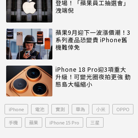
登場！「蘋果員工抽選會」
洩端倪
蘋果9月迎下一波漲價潮！3
系列產品恐變貴 iPhone舊
機難倖免
iPhone 18 Pro迎3項重大
升級！可變光圈夜拍更強 動
態島大幅縮小
iPhone
電池
實測
華為
小米
OPPO
手機
蘋果
iPhone 15 Pro
三星