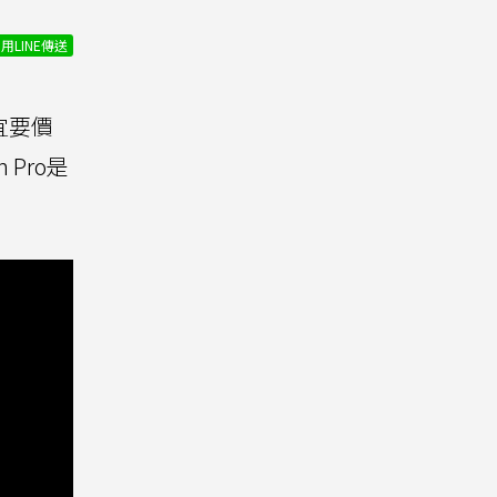
用LINE傳送
宜要價
 Pro是