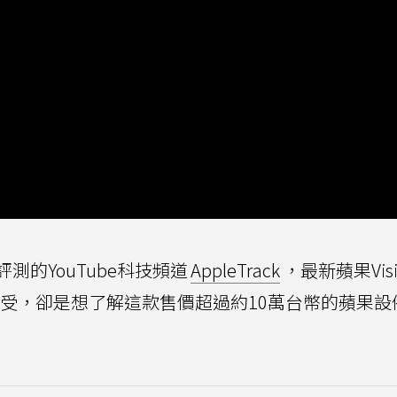
的YouTube科技頻道
AppleTrack
，最新蘋果Visio
受，卻是想了解這款售價超過約10萬台幣的蘋果設