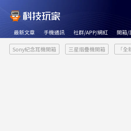
最新文章
手機通訊
社群/APP/網紅
開箱/
Sony紀念耳機開箱
三星摺疊機開箱
「全