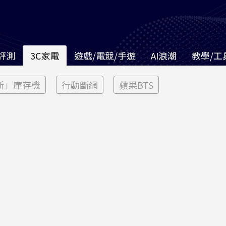
評測
3C家電
遊戲/電競/手遊
AI浪潮
教學/工
新」庫存機
行動斷網
蘋果BTS