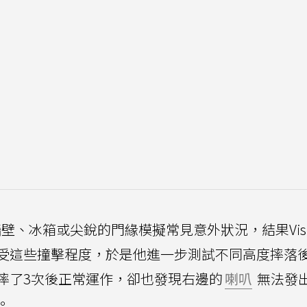
Pro撞牆壁、冰箱或尖銳的門緣模擬常見意外狀況，結果Visio
受這些撞擊程度，於是他進一步測試不同高度摔落
摔了3次後正常運作，卻也發現右邊的
喇叭
無法發
。