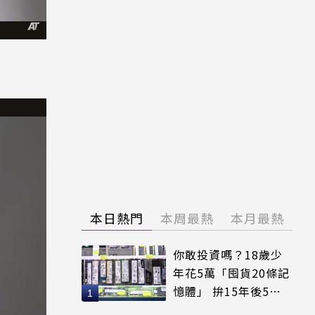
本日熱門
本周最熱
本月最熱
你敢投資嗎？18歲少
年花5萬「囤貨20條記
憶體」 拚15年後5倍
賣出