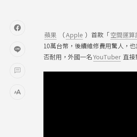
蘋果
（
Apple
）首款「
空間運算
10萬台幣，後續維修費用驚人，也無法澆
否耐用，外國一名
YouTuber
直接