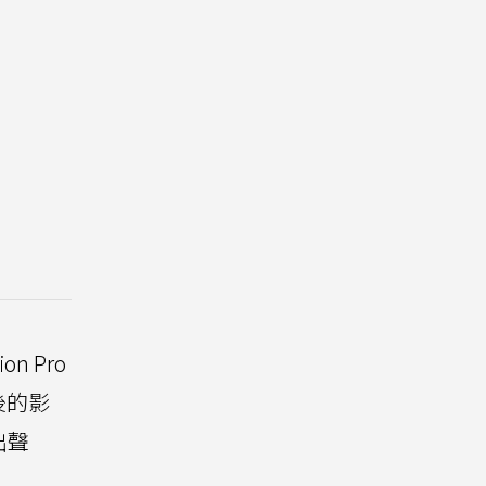
n Pro
後的影
出聲