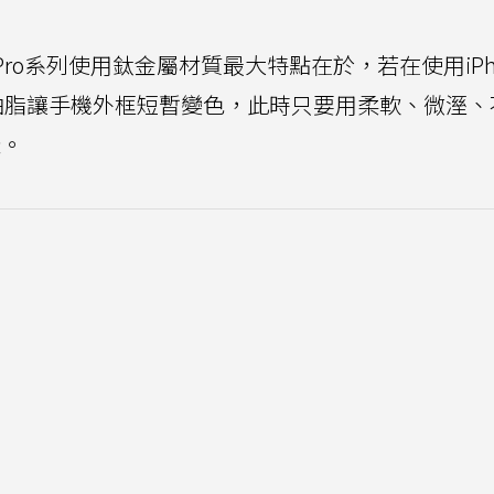
15 Pro系列使用鈦金屬材質最大特點在於，若在使用iPho
的油脂讓手機外框短暫變色，此時只要用柔軟、微溼、
樣。