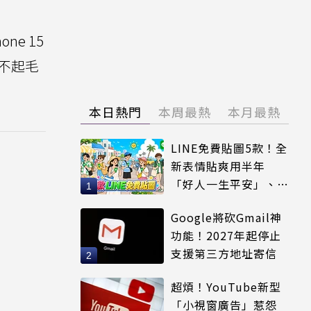
ne 15
不起毛
本日熱門
本周最熱
本月最熱
LINE免費貼圖5款！全
新表情貼爽用半年
「好人一生平安」、
「好熱」必用
Google將砍Gmail神
功能！2027年起停止
支援第三方地址寄信
超煩！YouTube新型
「小視窗廣告」惹怨