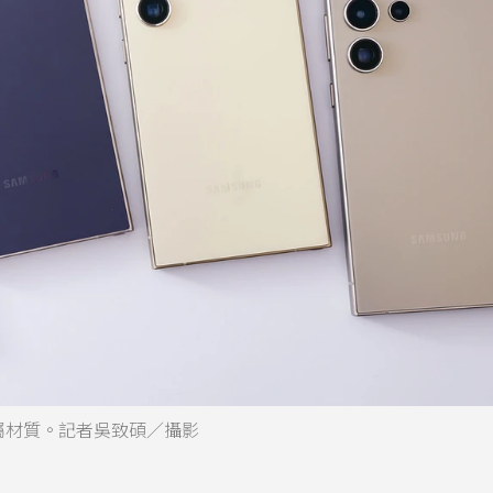
用鈦金屬材質。記者吳致碩／攝影