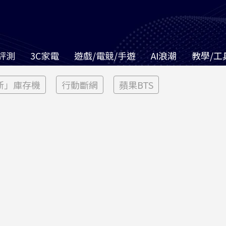
評測
3C家電
遊戲/電競/手遊
AI浪潮
教學/工
新」庫存機
行動斷網
蘋果BTS