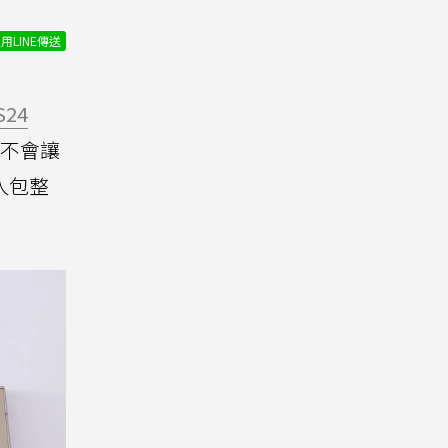
用LINE傳送
S24
不會讓
人包整