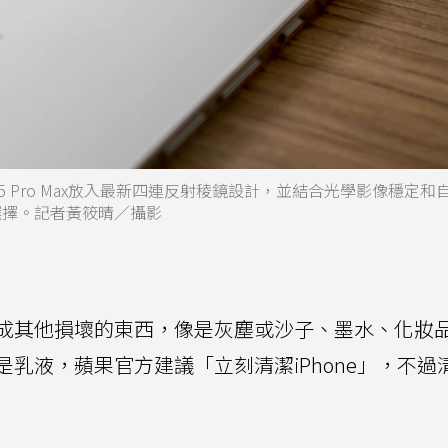
15 Pro Max放入最新四連反射稜鏡設計，並結合光學影像穩定和
選擇。記者黃筱晴／攝影
成其他損壞的東西，像是灰塵或沙子、墨水、化妝
乳液，蘋果官方建議「立刻清潔iPhone」，不過