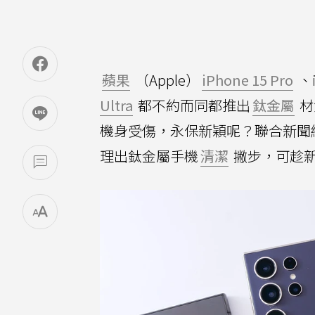
蘋果
（Apple）
iPhone 15 Pro
、i
Ultra
都不約而同都推出
鈦金屬
材
機身受傷，永保新穎呢？聯合新聞網《
理出鈦金屬手機
清潔
撇步，可趁