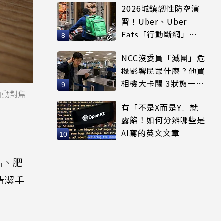
2026城鎮韌性防空演
習！Uber、Uber
Eats「行動斷網」注
意5大區域暫停時間
NCC沒委員「滅團」危
機影響民眾什麼？他買
相機大卡關 3狀態一同
自動對焦
受害
有「不是X而是Y」就
露餡！如何分辨哪些是
AI寫的英文文章
品、肥
清潔手