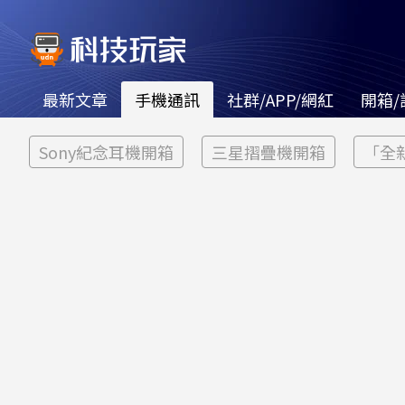
最新文章
手機通訊
社群/APP/網紅
開箱/
Sony紀念耳機開箱
三星摺疊機開箱
「全