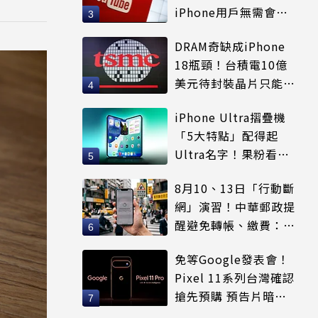
iPhone用戶無需會員
輕鬆解決
DRAM奇缺成iPhone
18瓶頸！台積電10億
美元待封裝晶片只能枯
等
iPhone Ultra摺疊機
「5大特點」配得起
Ultra名字！果粉看完
更心動
8月10、13日「行動斷
網」演習！中華郵政提
醒避免轉帳、繳費：務
必留紀錄
免等Google發表會！
Pixel 11系列台灣確認
搶先預購 預告片暗示
全新配色