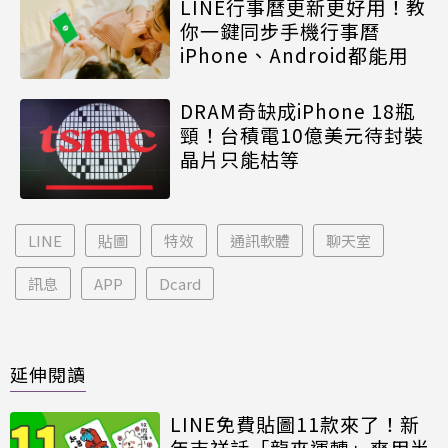
LINE行事曆更新更好用！教
你一鍵同步手機行事曆
iPhone、Android都能用
DRAM奇缺成iPhone 18瓶
頸！台積電10億美元待封裝
晶片只能枯等
LINE
貼圖
特效
通訊軟體
聊天室
訊息
APP
Dcard
延伸閱讀
LINE免費貼圖11款來了！新
年吉祥話「龍來運轉」爽用半