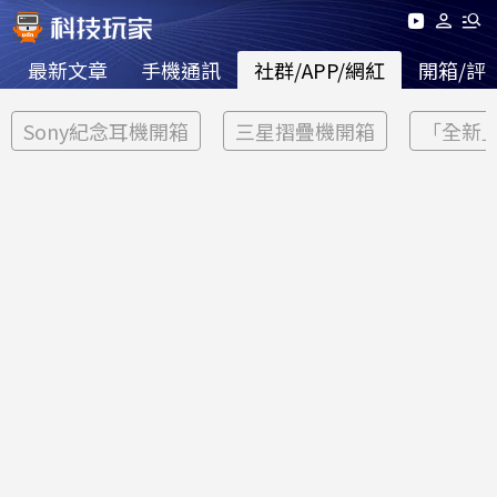
最新文章
手機通訊
社群/APP/網紅
開箱/評
Sony紀念耳機開箱
三星摺疊機開箱
「全新