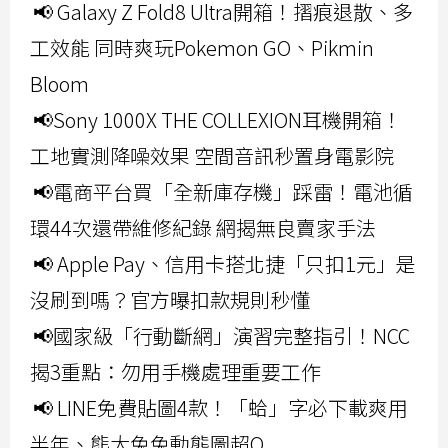
📢 Galaxy Z Fold8 Ultra開箱！摺痕退散、多
工效能 同時爽玩Pokemon GO、Pikmin
Bloom
📢Sony 1000X THE COLLEXION耳機開箱！
工地實測降噪效果 空間音訊秒置身電影院
📢電商平台買「全新庫存機」踩雷！電池循
環44次還帶維修紀錄 網揭無良賣家手法
📢 Apple Pay、信用卡搭北捷「只扣1元」是
沒刷到嗎？官方曝扣款規則秒懂
📢國家級「行動斷網」演習完整指引！NCC
揭3重點：勿用手機處理重要工作
📢 LINE免費貼圖4款！「蛤」字必下載爽用
半年、熊大兔兔動態圖超Q