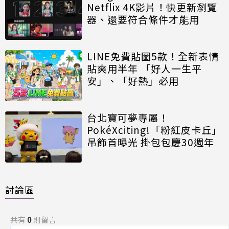
Netflix 4K影片！快更新瀏覽
器、還要符合條件才能用
LINE免費貼圖5款！全新表情
貼爽用半年 「好人一生平
安」、「好熱」必用
台北寶可夢專屬！
PokéXciting!「粉紅皮卡丘」
吊飾首曝光 掛包包慶30週年
討論區
共有
0
則留言