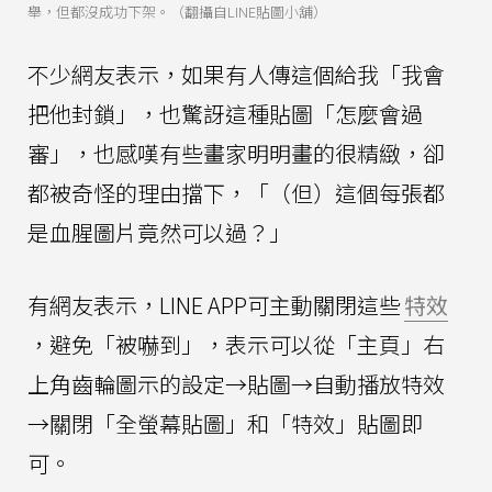
舉，但都沒成功下架。（翻攝自LINE貼圖小舖）
不少網友表示，如果有人傳這個給我「我會
把他封鎖」，也驚訝這種貼圖「怎麼會過
審」，也感嘆有些畫家明明畫的很精緻，卻
都被奇怪的理由擋下，「（但）這個每張都
是血腥圖片竟然可以過？」
有網友表示，LINE APP可主動關閉這些
特效
，避免「被嚇到」，表示可以從「主頁」右
上角齒輪圖示的設定→貼圖→自動播放特效
→關閉「全螢幕貼圖」和「特效」貼圖即
可。