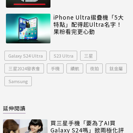
iPhone Ultra摺疊機「5大
特點」配得起Ultra名字！
果粉看完更心動
Galaxy S24 Ultra
S23 Ultra
三星
三星2024發表會
手機
續航
夜拍
鈦金屬
Samsung
延伸閱讀
買三星手機「要為了AI買
Galaxy S24嗎」掀兩極化評