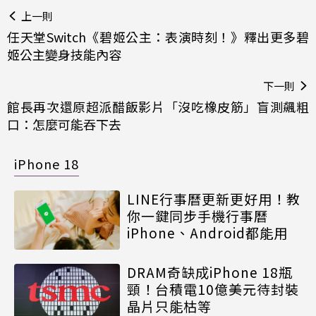
上一則
任天堂Switch《碧姬公主：表演時刻！》釋出更多碧
姬公主變身技能內容
下一則
館長再次還原超派醋飯影片「沒吃橡皮筋」盲測飆粗
口：怎麼可能吞下去
iPhone 18
LINE行事曆更新更好用！教
你一鍵同步手機行事曆
iPhone、Android都能用
DRAM奇缺成iPhone 18瓶
頸！台積電10億美元待封裝
晶片只能枯等