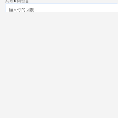
共有
0
則留言
規範
回覆
還沒有留言，成為第一個發言的人吧！
訂閱