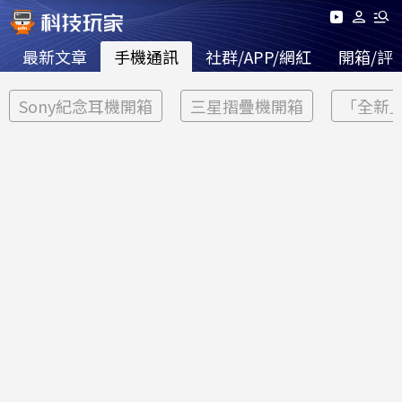
最新文章
手機通訊
社群/APP/網紅
開箱/評
Sony紀念耳機開箱
三星摺疊機開箱
「全新