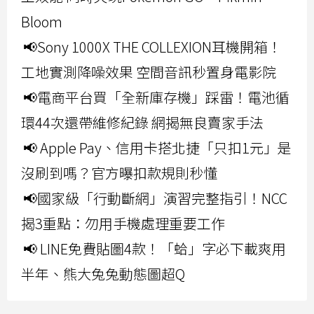
Bloom
📢Sony 1000X THE COLLEXION耳機開箱！
工地實測降噪效果 空間音訊秒置身電影院
📢電商平台買「全新庫存機」踩雷！電池循
環44次還帶維修紀錄 網揭無良賣家手法
📢 Apple Pay、信用卡搭北捷「只扣1元」是
沒刷到嗎？官方曝扣款規則秒懂
📢國家級「行動斷網」演習完整指引！NCC
揭3重點：勿用手機處理重要工作
📢 LINE免費貼圖4款！「蛤」字必下載爽用
半年、熊大兔兔動態圖超Q