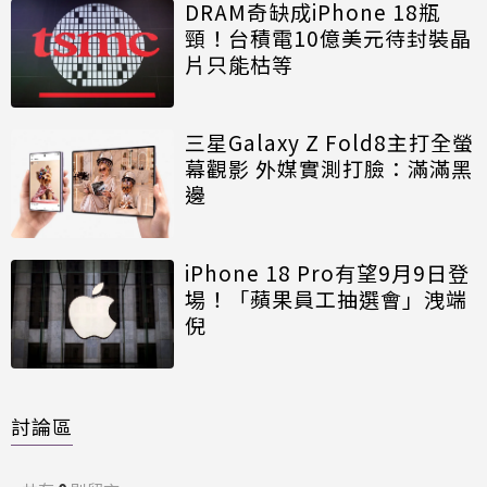
DRAM奇缺成iPhone 18瓶
頸！台積電10億美元待封裝晶
片只能枯等
三星Galaxy Z Fold8主打全螢
幕觀影 外媒實測打臉：滿滿黑
邊
iPhone 18 Pro有望9月9日登
場！「蘋果員工抽選會」洩端
倪
討論區