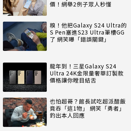
價！網舉2例子眾人秒懂
糗！他把Galaxy S24 Ultra的
S Pen塞進S23 Ultra筆槽GG
了 網笑曝「錯誤關鍵」
龍年到！三星Galaxy S24
Ultra 24K金限量奢華訂製款
價格讓你瞠目結舌
也怕超哥？館長試吃超派醋飯
竟吞「這1物」 網笑「勇者」
釣出本人回應