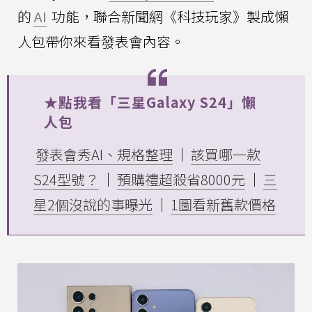
的
AI
功能，聯合新聞網《科技玩家》製成懶
人包帶你來看發表會內容。
★點我看「三星Galaxy S24」懶
人包
發表會秀AI、規格整理
｜
該買哪一款
S24型號？
｜
預購禮超殺省8000元
｜
三
星2個沒說的事曝光
｜
1圖看新舊款價格