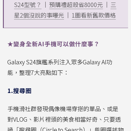
S24型號？
｜
預購禮超殺省8000元
｜
三
星2個沒說的事曝光
｜
1圖看新舊款價格
★變身全新AI手機可以做什麼事？
Galaxy S24旗艦系列注入眾多Galaxy AI功
能，整理7大亮點如下：
1.搜尋圈
手機滑社群發現偶像機場穿搭的單品、或是
對VLOG、影片裡頭的美食相當好奇、只要透
過「搜尋圈（Circle to Search）」能圈選該物