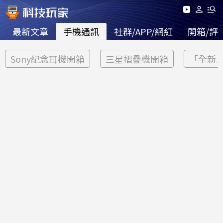
最新文章
手機通訊
社群/APP/網紅
開箱/評
Sony紀念耳機開箱
三星摺疊機開箱
「全新