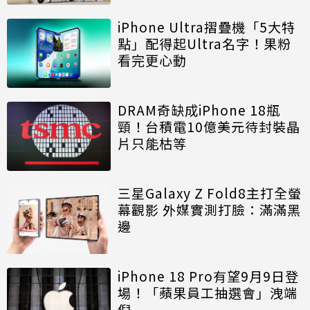
iPhone Ultra摺疊機「5大特
點」配得起Ultra名字！果粉
看完更心動
DRAM奇缺成iPhone 18瓶
頸！台積電10億美元待封裝晶
片只能枯等
三星Galaxy Z Fold8主打全螢
幕觀影 外媒實測打臉：滿滿黑
邊
iPhone 18 Pro有望9月9日登
場！「蘋果員工抽選會」洩端
倪