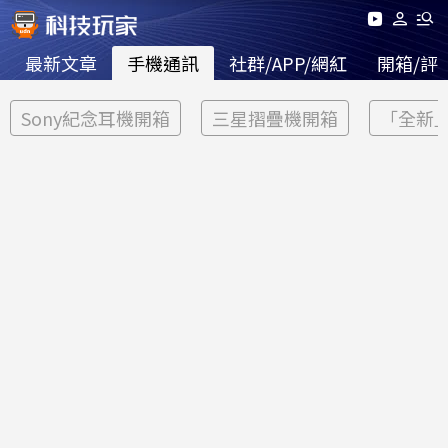
最新文章
手機通訊
社群/APP/網紅
開箱/評
Sony紀念耳機開箱
三星摺疊機開箱
「全新