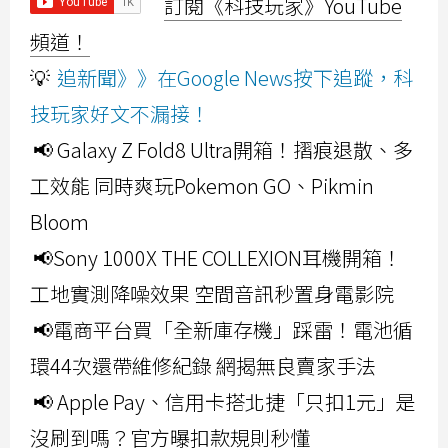
訂閱《科技玩家》YouTube
頻道！
💡
追新聞》》在Google News按下追蹤，科
技玩家好文不漏接！
📢 Galaxy Z Fold8 Ultra開箱！摺痕退散、多
工效能 同時爽玩Pokemon GO、Pikmin
Bloom
📢Sony 1000X THE COLLEXION耳機開箱！
工地實測降噪效果 空間音訊秒置身電影院
📢電商平台買「全新庫存機」踩雷！電池循
環44次還帶維修紀錄 網揭無良賣家手法
📢 Apple Pay、信用卡搭北捷「只扣1元」是
沒刷到嗎？官方曝扣款規則秒懂