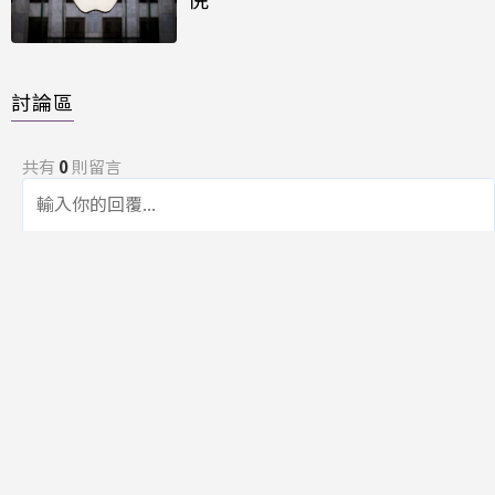
討論區
共有
0
則留言
規範
回覆
還沒有留言，成為第一個發言的人吧！