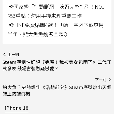
📢國家級「行動斷網」演習完整指引！NCC
揭3重點：勿用手機處理重要工作
📢 LINE免費貼圖4款！「蛤」字必下載爽用
半年、熊大兔兔動態圖超Q
上一則
Steam壓倒性好評《完蛋！我被美女包圍了》二代正
式發表 談場古裝懸疑戀愛？
下一則
釣大魚？史詩爛作《浩劫前夕》Steam序號炒出天價
誰上鉤誰倒楣
iPhone 18