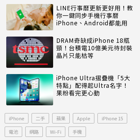
LINE行事曆更新更好用！教
你一鍵同步手機行事曆
iPhone、Android都能用
DRAM奇缺成iPhone 18瓶
頸！台積電10億美元待封裝
晶片只能枯等
iPhone Ultra摺疊機「5大
特點」配得起Ultra名字！
果粉看完更心動
iPhone
二手
蘋果
Apple
iPhone 15
電池
網路
Wi-Fi
手機