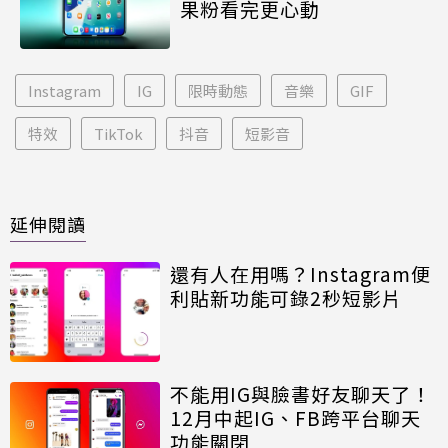
果粉看完更心動
Instagram
IG
限時動態
音樂
GIF
特效
TikTok
抖音
短影音
延伸閱讀
還有人在用嗎？Instagram便
利貼新功能可錄2秒短影片
不能用IG與臉書好友聊天了！
12月中起IG、FB跨平台聊天
功能關閉