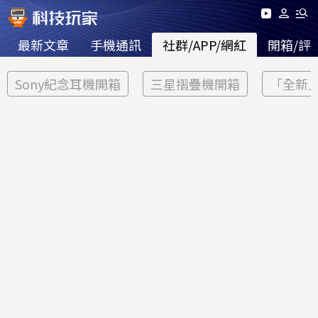
最新文章
手機通訊
社群/APP/網紅
開箱/評
Sony紀念耳機開箱
三星摺疊機開箱
「全新