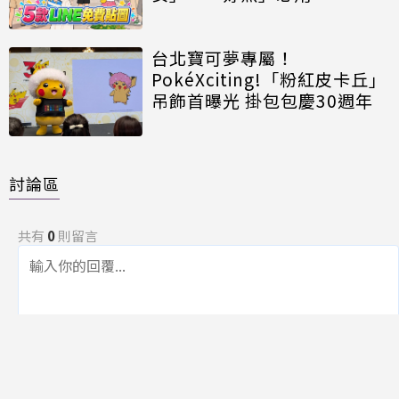
台北寶可夢專屬！
PokéXciting!「粉紅皮卡丘」
吊飾首曝光 掛包包慶30週年
討論區
共有
0
則留言
規範
回覆