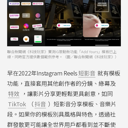
聯合新聞網《科技玩家》實測IG限動新功能「Add Yours」模板已上
線，同時官方提供數個範例參考。（圖／聯合新聞網《科技玩家》）
早在2022年Instagram Reels
短影音
就有模板
功能，直接套用其他創作者的分鏡、綠幕及
特效
，讓影片分享更輕鬆更具創意，如同
TikTok
（
抖音
）短影音分享模板、音樂片
段。如果你的模板別具風格與特色，透過社
群發散更可能讓全世界用戶都看到並不斷使