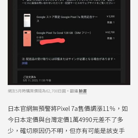
網友5月時購買價錢為62,700日圓。翻攝
臉書
日本官網無預警將Pixel 7a售價調漲11％，如
今日本定價與台灣定價1萬4990元差不了多
少，確切原因仍不明，但亦有可能是該支手