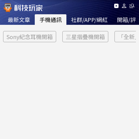
最新文章
手機通訊
社群/APP/網紅
開箱/評
Sony紀念耳機開箱
三星摺疊機開箱
「全新