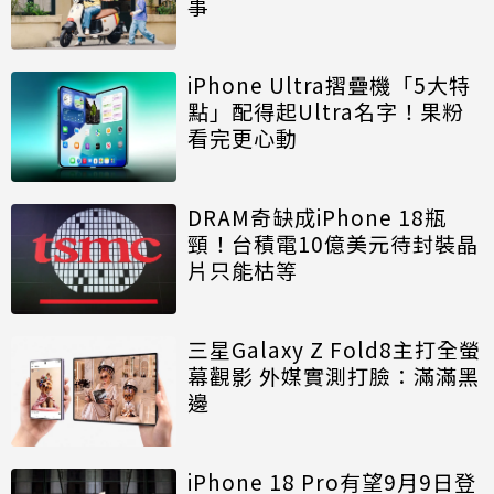
事
iPhone Ultra摺疊機「5大特
點」配得起Ultra名字！果粉
看完更心動
DRAM奇缺成iPhone 18瓶
頸！台積電10億美元待封裝晶
片只能枯等
三星Galaxy Z Fold8主打全螢
幕觀影 外媒實測打臉：滿滿黑
邊
iPhone 18 Pro有望9月9日登