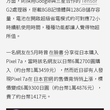
方面，則採用Google與三星合作的
Tensor
G2處理器，搭載8GB記憶體與128GB儲存容
量，電池在開啟超級省電模式約可對應72小
時續航使用時間，種種功能都讓人覺得物超
所值。
一名網友在5月時曾
在臉書
分享從日本購入
Pixel 7a，當時該名網友以日幣6萬2700圓購
入（約台幣1萬3459元），然而近日卻有人發
現Pixel 7a在
日本官網
的售價竟悄悄上漲，標
價變成6萬9300日圓（約台幣1萬4876元），
貴了約台幣1417元。