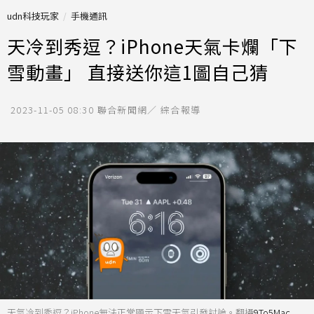
udn科技玩家
手機通訊
天冷到秀逗？iPhone天氣卡爛「下
雪動畫」 直接送你這1圖自己猜
2023-11-05 08:30
聯合新聞網／ 綜合報導
天氣冷到秀逗？iPhone無法正常顯示下雪天氣引發討論。翻攝
9To5Mac