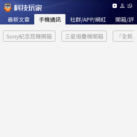
最新文章
手機通訊
社群/APP/網紅
開箱/評
Sony紀念耳機開箱
三星摺疊機開箱
「全新