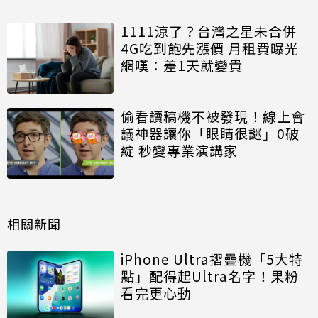
1111涼了？台灣之星未合併
4G吃到飽先漲價 月租費曝光
網嘆：差1天就變貴
偷看讀稿機不被發現！線上會
議神器讓你「眼睛很謎」0破
綻 秒變專業演講家
相關新聞
iPhone Ultra摺疊機「5大特
點」配得起Ultra名字！果粉
看完更心動