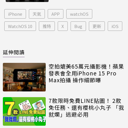
iPhone
天氣
APP
watchOS
WatchOS 10
推特
X
Bug
更新
iOS
延伸閱讀
空拍媲美65萬元攝影機！蘋果
發表會全用iPhone 15 Pro
Max拍攝 操作細節曝
7款限時免費LINE貼圖！ 2款
免任務、還有櫻桃小丸子 「我
就爛」逃避必用