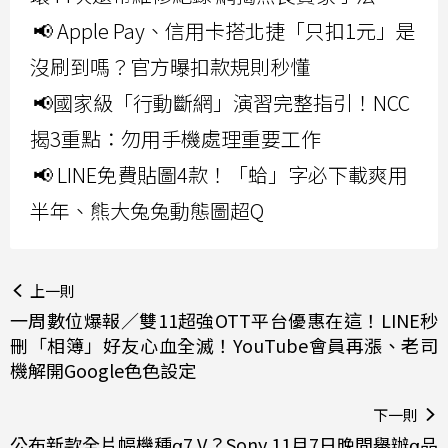
📢 Apple Pay、信用卡搭北捷「只扣1元」是
沒刷到嗎？官方曝扣款規則秒懂
📢國家級「行動斷網」演習完整指引！NCC
揭3重點：勿用手機處理重要工作
📢 LINE免費貼圖4款！「蛤」字必下載爽用
半年、熊大兔兔動態圖超Q
上一則
一周數位爆報／雙11超強OTT平台優惠在這！LINE秒
刪「相簿」好友心血全滅！YouTube會員再漲、老司
機解開Google色色設定
下一則
公布新款全片幅機種α7 V？Sony 11月7日晚間舉辦α品