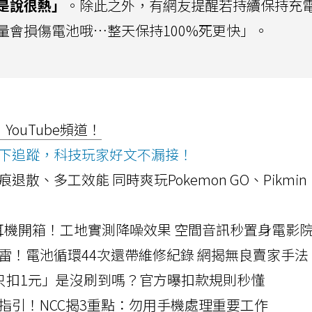
是說很熱」
。除此之外，有網友提醒若持續保持充
量會損傷電池哦…整天保持100%死更快」。
ouTube頻道！
ws按下追蹤，科技玩家好文不漏接！
a開箱！摺痕退散、多工效能 同時爽玩Pokemon GO、Pikmin
LLEXION耳機開箱！工地實測降噪效果 空間音訊秒置身電影
雷！電池循環44次還帶維修紀錄 網揭無良賣家手法
北捷「只扣1元」是沒刷到嗎？官方曝扣款規則秒懂
指引！NCC揭3重點：勿用手機處理重要工作