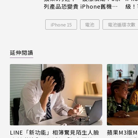
列產品恐變貴 iPhone舊機難
級！
倖免
島大
iPhone 15
電池
電池循環次數
延伸閱讀
LINE「新功能」相簿驚見陌生人臉
蘋果M3版Ma