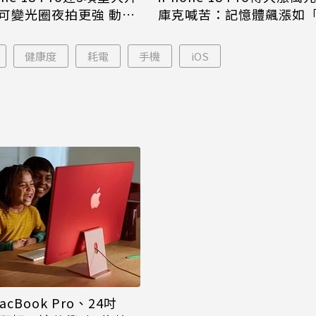
庫克喊苦：記憶體飆漲如
可變光圈夜拍更強 動態
年一遇大洪水」
幅縮小
健康度
耗電
手機
iOS
cBook Pro、24吋