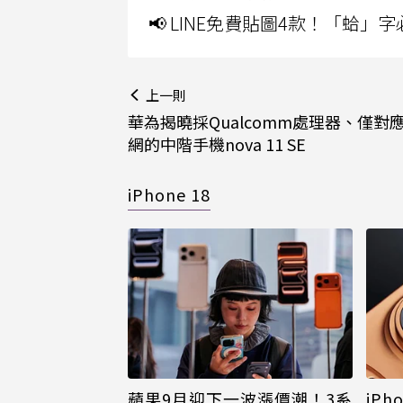
📢 LINE免費貼圖4款！「蛤
上一則
華為揭曉採Qualcomm處理器、僅對應
網的中階手機nova 11 SE
iPhone 18
蘋果9月迎下一波漲價潮！3系
iPh