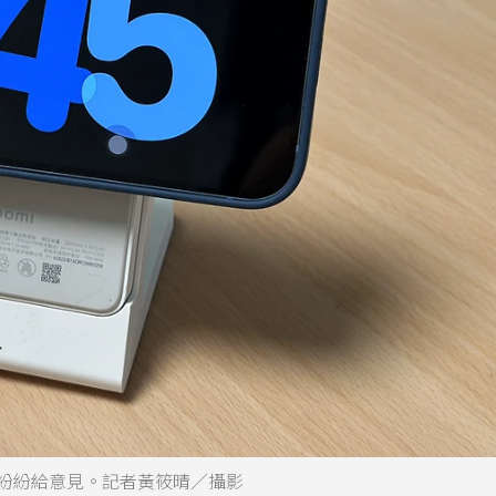
友紛紛給意見。記者黃筱晴／攝影