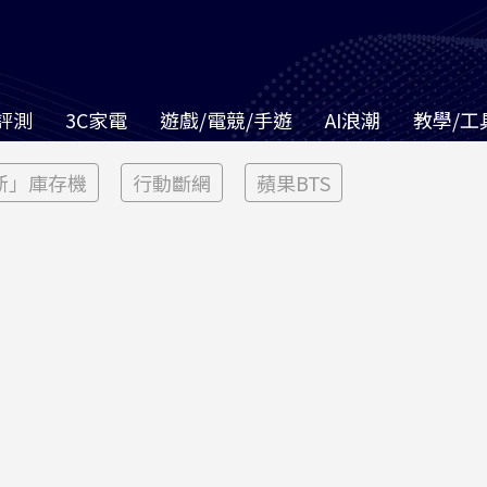
評測
3C家電
遊戲/電競/手遊
AI浪潮
教學/工
新」庫存機
行動斷網
蘋果BTS