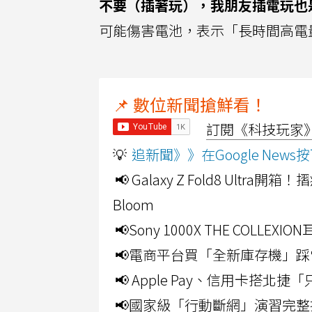
不要（插著玩），我朋友插電玩也
可能傷害電池，表示「長時間高電
📌 數位新聞搶鮮看！
訂閱《科技玩家》Y
💡
追新聞》》在Google Ne
📢 Galaxy Z Fold8 Ultr
Bloom
📢Sony 1000X THE CO
📢電商平台買「全新庫存機」踩
📢 Apple Pay、信用卡搭
📢國家級「行動斷網」演習完整