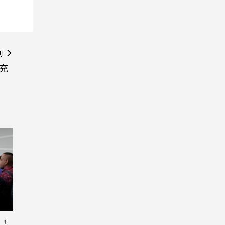
則
充
元！