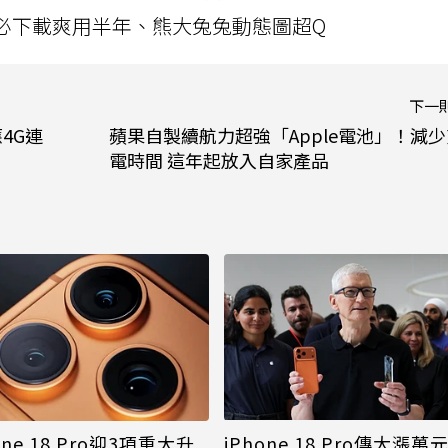
」字必下載爽用半年、熊大兔兔動態圖超Q
下一
4G連
蘋果自製續航力超強「Apple電池」！減少
電時間 這年起放入自家產品
iPhone 18 Pro傳大漲萬
one 18 Pro迎3項重大升