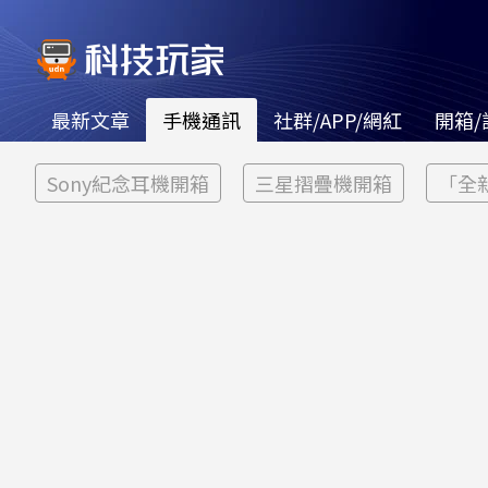
最新文章
手機通訊
社群/APP/網紅
開箱/
Sony紀念耳機開箱
三星摺疊機開箱
「全