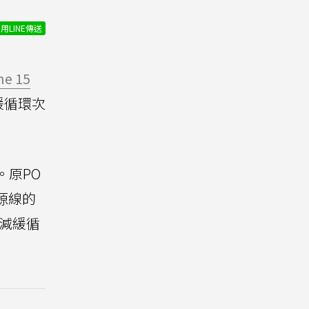
用LINE傳送
ne 15
緩循環次
。原PO
源線的
減緩循