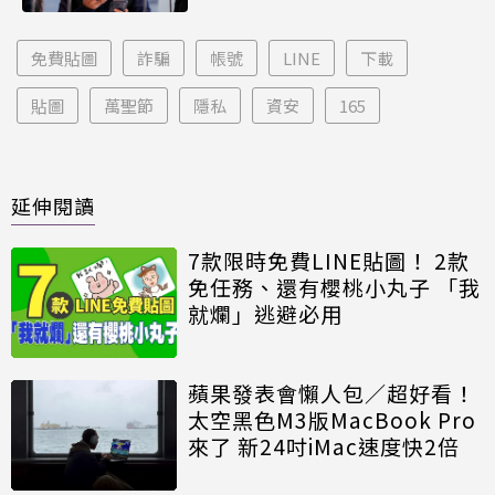
免費貼圖
詐騙
帳號
LINE
下載
貼圖
萬聖節
隱私
資安
165
延伸閱讀
7款限時免費LINE貼圖！ 2款
免任務、還有櫻桃小丸子 「我
就爛」逃避必用
蘋果發表會懶人包／超好看！
太空黑色M3版MacBook Pro
來了 新24吋iMac速度快2倍