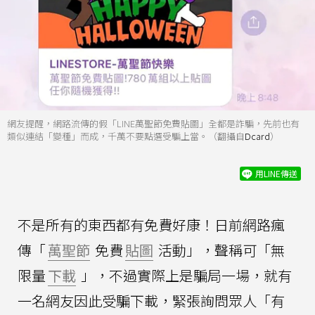
網友提醒，網路流傳的假「LINE萬聖節免費貼圖」全都是詐騙，先前也有
類似連結「變種」而成，千萬不要點選受騙上當。（翻攝自
Dcard
）
用LINE傳送
不是所有的東西都有免費好康！日前網路瘋
傳「
萬聖節
免費
貼圖
活動」，聲稱可「無
限量
下載
」，不過實際上是騙局一場，就有
一名網友因此受騙下載，緊張詢問眾人「有