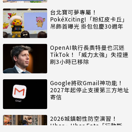
台北寶可夢專屬！
PokéXciting!「粉紅皮卡丘」
吊飾首曝光 掛包包慶30週年
OpenAI執行長奧特曼也沉迷
TikTok！「威力太強」失控連
刷3小時已移除
Google將砍Gmail神功能！
2027年起停止支援第三方地址
寄信
2026城鎮韌性防空演習！
Uber、Uber Eats「行動斷