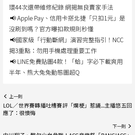
環44次還帶維修紀錄 網揭無良賣家手法
📢 Apple Pay、信用卡搭北捷「只扣1元」是
沒刷到嗎？官方曝扣款規則秒懂
📢國家級「行動斷網」演習完整指引！NCC
揭3重點：勿用手機處理重要工作
📢 LINE免費貼圖4款！「蛤」字必下載爽用
半年、熊大兔兔動態圖超Q
上一則
LOL／世界賽轉播吐槽賽評「爛梗」惹議...主播悠五回
應了：很懊悔
下一則
中川翔子、酸欠少女參戰！ACG音樂祭「BANG!ACG」