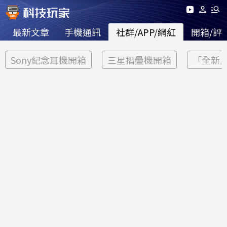
最新文章
手機通訊
社群/APP/網紅
開箱/評
Sony紀念耳機開箱
三星摺疊機開箱
「全新