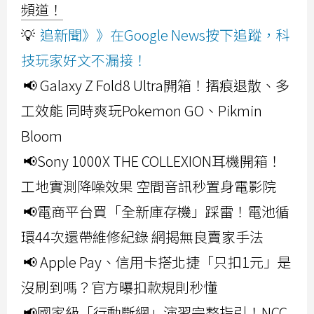
頻道！
💡
追新聞》》在Google News按下追蹤，科
技玩家好文不漏接！
📢 Galaxy Z Fold8 Ultra開箱！摺痕退散、多
工效能 同時爽玩Pokemon GO、Pikmin
Bloom
📢Sony 1000X THE COLLEXION耳機開箱！
工地實測降噪效果 空間音訊秒置身電影院
📢電商平台買「全新庫存機」踩雷！電池循
環44次還帶維修紀錄 網揭無良賣家手法
📢 Apple Pay、信用卡搭北捷「只扣1元」是
沒刷到嗎？官方曝扣款規則秒懂
📢國家級「行動斷網」演習完整指引！NCC