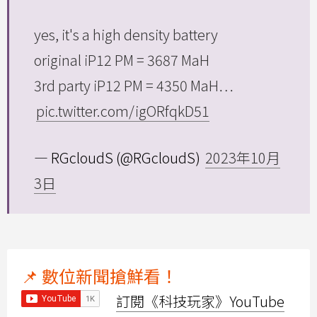
yes, it's a high density battery
original iP12 PM = 3687 MaH
3rd party iP12 PM = 4350 MaH…
pic.twitter.com/igORfqkD51
— RGcloudS (@RGcloudS)
2023年10月
3日
📌 數位新聞搶鮮看！
訂閱《科技玩家》YouTube