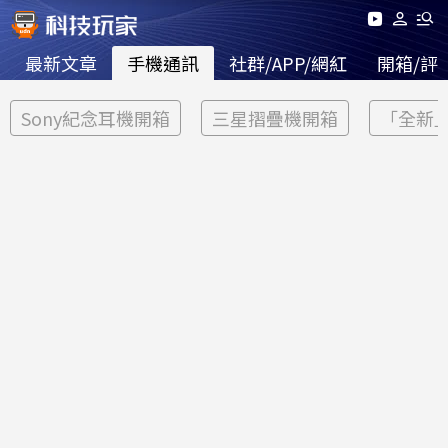
最新文章
手機通訊
社群/APP/網紅
開箱/評
Sony紀念耳機開箱
三星摺疊機開箱
「全新