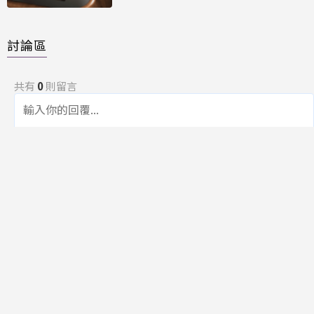
討論區
共有
0
則留言
規範
回覆
還沒有留言，成為第一個發言的人吧！