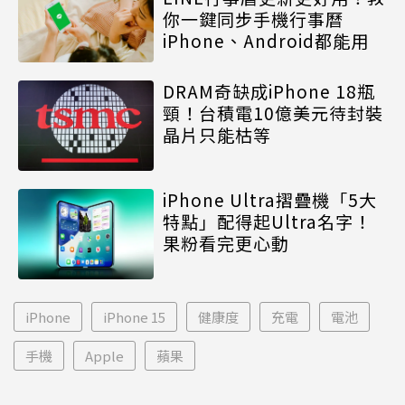
你一鍵同步手機行事曆
iPhone、Android都能用
DRAM奇缺成iPhone 18瓶
頸！台積電10億美元待封裝
晶片只能枯等
iPhone Ultra摺疊機「5大
特點」配得起Ultra名字！
果粉看完更心動
iPhone
iPhone 15
健康度
充電
電池
手機
Apple
蘋果