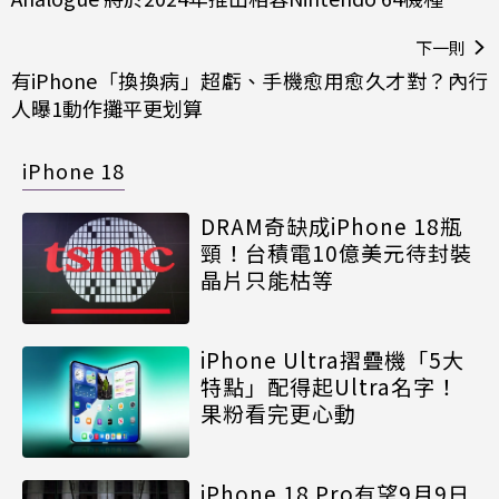
下一則
有iPhone「換換病」超虧、手機愈用愈久才對？內行
人曝1動作攤平更划算
iPhone 18
DRAM奇缺成iPhone 18瓶
頸！台積電10億美元待封裝
晶片只能枯等
iPhone Ultra摺疊機「5大
特點」配得起Ultra名字！
果粉看完更心動
iPhone 18 Pro有望9月9日