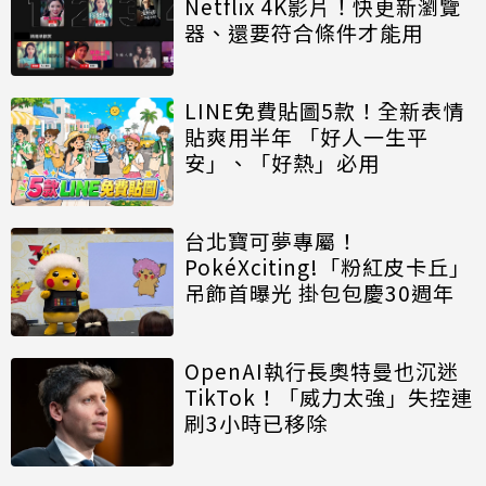
Netflix 4K影片！快更新瀏覽
器、還要符合條件才能用
LINE免費貼圖5款！全新表情
貼爽用半年 「好人一生平
安」、「好熱」必用
台北寶可夢專屬！
PokéXciting!「粉紅皮卡丘」
吊飾首曝光 掛包包慶30週年
OpenAI執行長奧特曼也沉迷
TikTok！「威力太強」失控連
刷3小時已移除