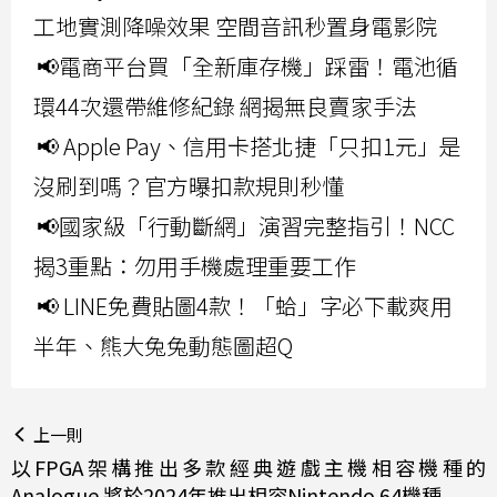
工地實測降噪效果 空間音訊秒置身電影院
📢電商平台買「全新庫存機」踩雷！電池循
環44次還帶維修紀錄 網揭無良賣家手法
📢 Apple Pay、信用卡搭北捷「只扣1元」是
沒刷到嗎？官方曝扣款規則秒懂
📢國家級「行動斷網」演習完整指引！NCC
揭3重點：勿用手機處理重要工作
📢 LINE免費貼圖4款！「蛤」字必下載爽用
半年、熊大兔兔動態圖超Q
上一則
以FPGA架構推出多款經典遊戲主機相容機種的
Analogue 將於2024年推出相容Nintendo 64機種