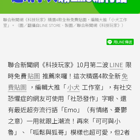
聯合新聞網《科技玩家》精選4款全新免費貼圖，編輯大推「小犬工作
室」。（圖／翻攝自LINE STORE、製圖／聯合新聞網《科技玩家》）
用LINE傳送
聯合新聞網《科技玩家》10月第二波
LINE
限
時免費
貼圖
推薦來囉！這次精選4款全新
免
費貼圖
，編輯大推「
小犬
工作室」，有社交
恐懼症的網友可使用「社恐發作」字眼、還
有最近超夯流行語「Emo」（有情緒、憂鬱
之意）一用就跟上潮流！再來「可可與小
魯」、「呱鬆與狐哥」模樣也超可愛，但2者