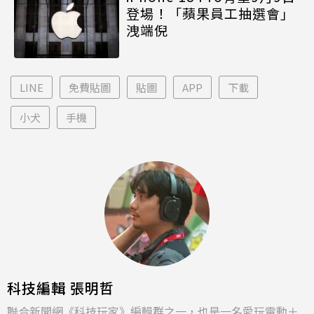
登場！「蘋果員工抽選會」
洩端倪
LINE
免費貼圖
貼圖
APP
下載
小犬
手機
科技編輯 張明哲
聯合新聞網《科技玩家》編輯群之一，也是一名愛玩電動＋