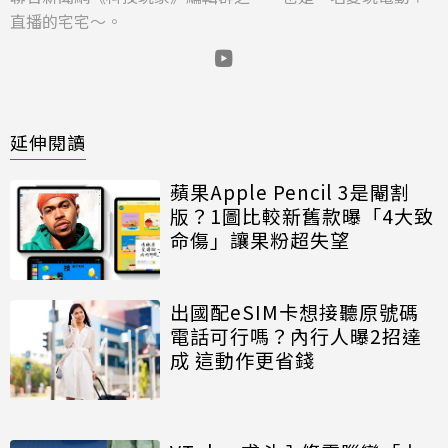
直播的宅宅～。
延伸閱讀
蘋果Apple Pencil 3是閹割
版？1圖比較新舊款曝「4大致
命傷」讓果粉超失望
出國配eSIM卡想接聽原號碼
電話可行嗎？內行人曝2招達
成 這動作更省錢