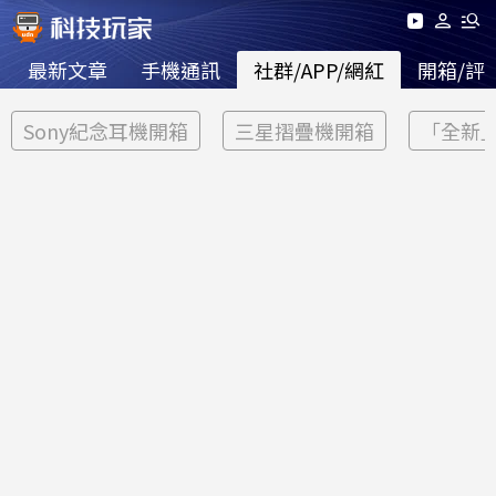
最新文章
手機通訊
社群/APP/網紅
開箱/評
Sony紀念耳機開箱
三星摺疊機開箱
「全新