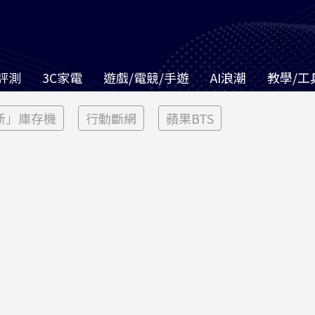
評測
3C家電
遊戲/電競/手遊
AI浪潮
教學/工
新」庫存機
行動斷網
蘋果BTS