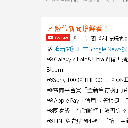
LINE個人檔案中的「塗鴉功能」將於11月消
📌 數位新聞搶鮮看！
訂閱《科技玩家》Y
💡
追新聞》》在Google Ne
📢 Galaxy Z Fold8 Ultr
Bloom
📢Sony 1000X THE CO
📢電商平台買「全新庫存機」踩
📢 Apple Pay、信用卡搭
📢國家級「行動斷網」演習完整
📢 LINE免費貼圖4款！「蛤