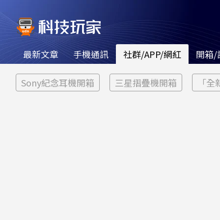
最新文章
手機通訊
社群/APP/網紅
開箱/
Sony紀念耳機開箱
三星摺疊機開箱
「全