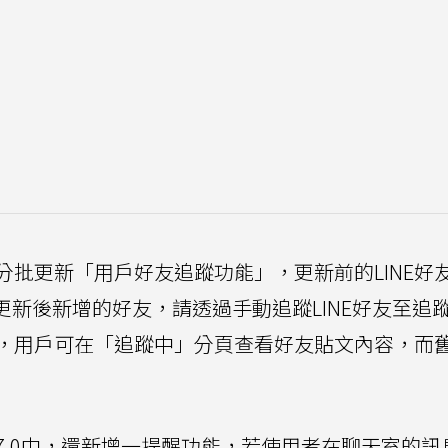
月中旬分批更新「用戶好友追蹤功能」，更新前的LINE好
中；更新後新增的好友，請透過手動追蹤LINE好友至追
，用戶可在「追蹤中」分頁查看好友貼文內容，而
3.17.0中，還新增一提醒功能，若使用者在聊天室的