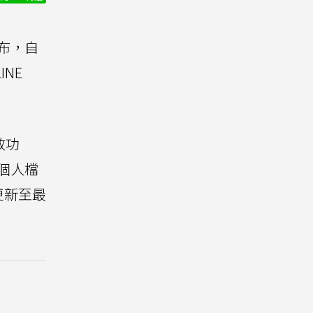
布，自
NE
效功
的個人檔
更新至最