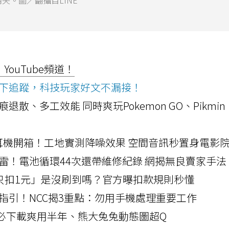
失。圖／翻攝自LINE
ouTube頻道！
ws按下追蹤，科技玩家好文不漏接！
a開箱！摺痕退散、多工效能 同時爽玩Pokemon GO、Pikmin
LLEXION耳機開箱！工地實測降噪效果 空間音訊秒置身電影
雷！電池循環44次還帶維修紀錄 網揭無良賣家手法
北捷「只扣1元」是沒刷到嗎？官方曝扣款規則秒懂
指引！NCC揭3重點：勿用手機處理重要工作
」字必下載爽用半年、熊大兔兔動態圖超Q