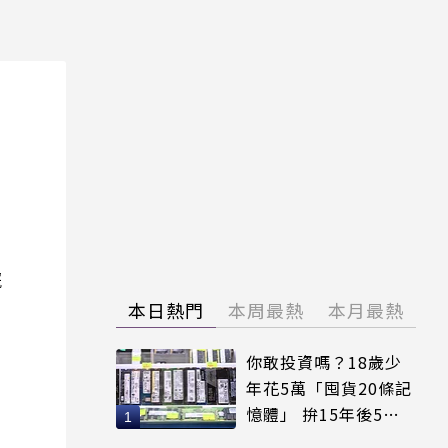
院
本日熱門
本周最熱
本月最熱
你敢投資嗎？18歲少
年花5萬「囤貨20條記
憶體」 拚15年後5倍
賣出