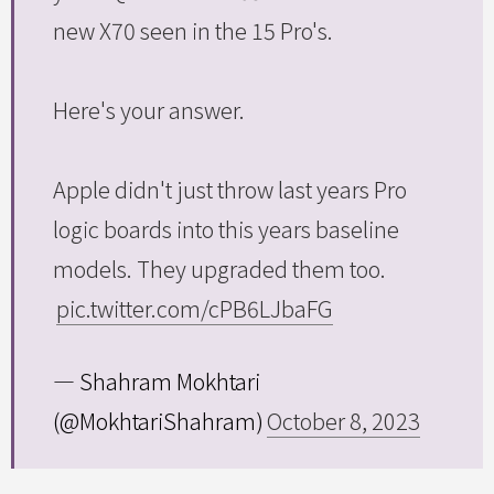
new X70 seen in the 15 Pro's.
Here's your answer.
Apple didn't just throw last years Pro
logic boards into this years baseline
models. They upgraded them too.
pic.twitter.com/cPB6LJbaFG
— Shahram Mokhtari
(@MokhtariShahram)
October 8, 2023