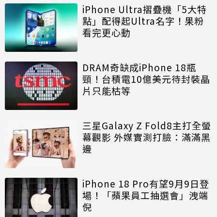
iPhone Ultra摺疊機「5大特
點」配得起Ultra名字！果粉
看完更心動
DRAM奇缺成iPhone 18瓶
頸！台積電10億美元待封裝晶
片只能枯等
三星Galaxy Z Fold8主打全螢
幕觀影 外媒實測打臉：滿滿黑
邊
iPhone 18 Pro有望9月9日登
場！「蘋果員工抽選會」洩端
倪