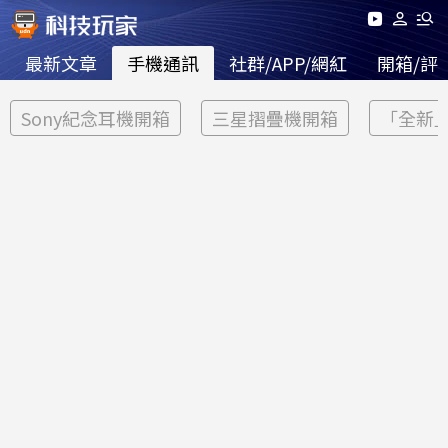
最新文章
手機通訊
社群/APP/網紅
開箱/評
Sony紀念耳機開箱
三星摺疊機開箱
「全新