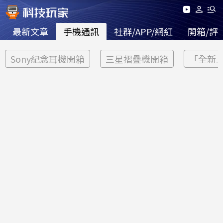
最新文章
手機通訊
社群/APP/網紅
開箱/評
Sony紀念耳機開箱
三星摺疊機開箱
「全新