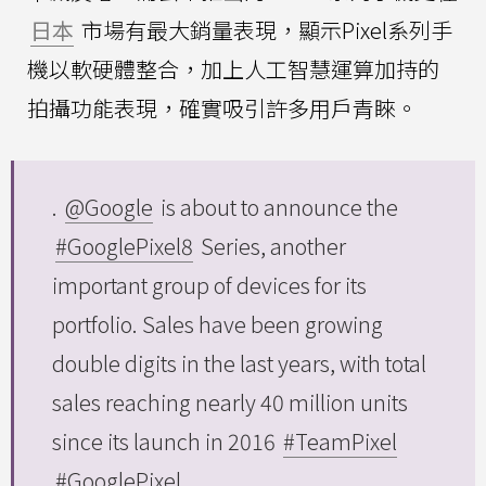
日本
市場有最大銷量表現，顯示Pixel系列手
機以軟硬體整合，加上人工智慧運算加持的
拍攝功能表現，確實吸引許多用戶青睞。
.
@Google
is about to announce the
#GooglePixel8
Series, another
important group of devices for its
portfolio. Sales have been growing
double digits in the last years, with total
sales reaching nearly 40 million units
since its launch in 2016
#TeamPixel
#GooglePixel
…