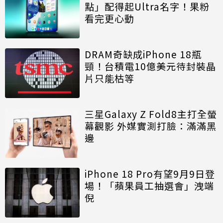
點」配得起Ultra名字！果粉
看完更心動
DRAM奇缺成iPhone 18瓶
頸！台積電10億美元待封裝晶
片只能枯等
三星Galaxy Z Fold8主打全螢
幕觀影 外媒實測打臉：滿滿黑
邊
iPhone 18 Pro有望9月9日登
場！「蘋果員工抽選會」洩端
倪