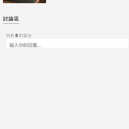
討論區
共有
0
則留言
規範
回覆
還沒有留言，成為第一個發言的人吧！