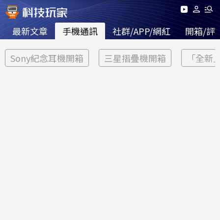
最新文章
手機通訊
社群/APP/網紅
開箱/評
Sony紀念耳機開箱
三星摺疊機開箱
「全新